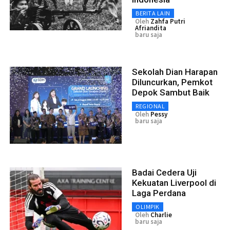
BERITA LAIN
Oleh
Zahfa Putri
Afriandita
baru saja
Sekolah Dian Harapan
Diluncurkan, Pemkot
Depok Sambut Baik
REGIONAL
Oleh
Pessy
baru saja
Badai Cedera Uji
Kekuatan Liverpool di
Laga Perdana
OLIMPIK
Oleh
Charlie
baru saja