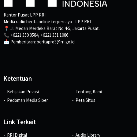
Kantor Pusat LPP RRI
Media radio berita online terpercaya - LPP RRI
📍 Jl. Medan Merdeka Barat No.4-5, Jakarta Pusat.
📞 +6221 350 0584, +6221 351 1086
📩 Pemberitaan: beritapro3@rri.go.id
Ketentuan
Kebijakan Privasi
Tentang Kami
Pedoman Media Siber
Peta Situs
Link Terkait
RRI Digital
Audio Library