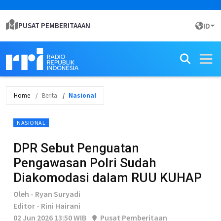
PUSAT PEMBERITAAAN
ID
Home
Berita
Nasional
NASIONAL
DPR Sebut Penguatan
Pengawasan Polri Sudah
Diakomodasi dalam RUU KUHAP
Oleh - Ryan Suryadi
Editor - Rini Hairani
02 Jun 2026 13:50 WIB
Pusat Pemberitaan