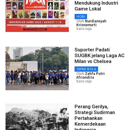
Mendukung Industri
Game Lokal
HOBI
Oleh
Nurdiansyah
Krisnamurti
baru saja
Suporter Padati
SUGBK jelang Laga AC
Milan vs Chelsea
SEPAK BOLA
Oleh
Zahfa Putri
Afriandita
baru saja
Perang Gerilya,
Strategi Sudirman
Pertahankan
Kemerdekaan
Indonesia