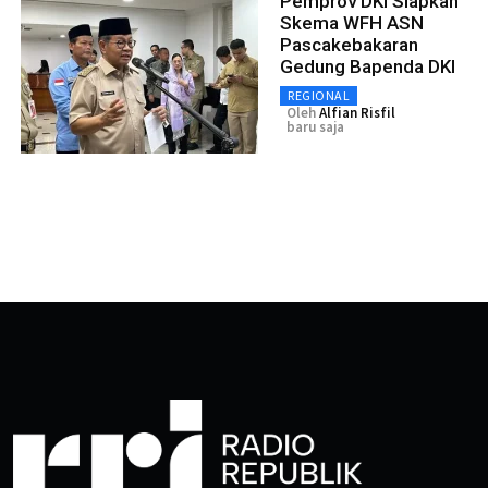
Pemprov DKI Siapkan
Skema WFH ASN
Pascakebakaran
Gedung Bapenda DKI
REGIONAL
Oleh
Alfian Risfil
baru saja