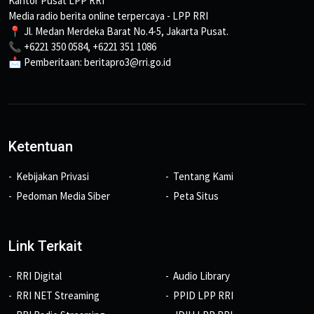
Kantor Pusat LPP RRI
Media radio berita online terpercaya - LPP RRI
📍 Jl. Medan Merdeka Barat No.4-5, Jakarta Pusat.
📞 +6221 350 0584, +6221 351 1086
📩 Pemberitaan: beritapro3@rri.go.id
Ketentuan
Kebijakan Privasi
Tentang Kami
Pedoman Media Siber
Peta Situs
Link Terkait
RRI Digital
Audio Library
RRI NET Streaming
PPID LPP RRI