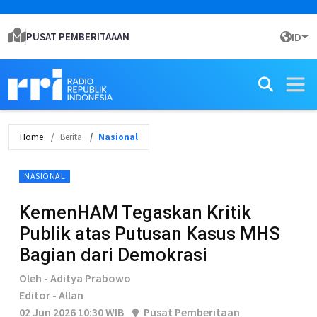
PUSAT PEMBERITAAAN
ID
Home
Berita
Nasional
NASIONAL
KemenHAM Tegaskan Kritik
Publik atas Putusan Kasus MHS
Bagian dari Demokrasi
Oleh - Aditya Prabowo
Editor - Allan
02 Jun 2026 10:30 WIB
Pusat Pemberitaan