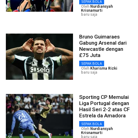
SEPAK BOLA
Oleh
Nurdiansyah
Krisnamurti
baru saja
Bruno Guimaraes
Gabung Arsenal dari
Newcastle dengan
£75 Juta
SEPAK BOLA
Oleh
Kharisma Rizki
baru saja
Sporting CP Memulai
Liga Portugal dengan
Hasil Seri 2-2 atas CF
Estrela da Amadora
SEPAK BOLA
Oleh
Nurdiansyah
Krisnamurti
baru saja