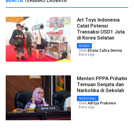
BERITA
TERBARU LAINNYA
Art Toys Indonesia
Catat Potensi
Transaksi USD1 Juta
di Korea Selatan
BISNIS
Oleh
Eliana Zahra Devina
baru saja
Menteri PPPA Prihatin
Temuan Senjata dan
Narkotika di Sekolah
NASIONAL
Oleh
Aditya Prabowo
baru saja