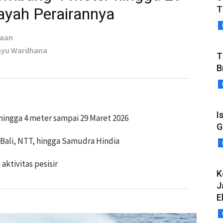
T
layah Perairannya
taan
Bayu Wardhana
T
B
I
ingga 4 meter sampai 29 Maret 2026
G
 Bali, NTT, hingga Samudra Hindia
 aktivitas pesisir
K
J
E