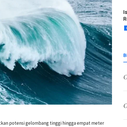
I
R
B
tkan potensi gelombang tinggi hingga empat meter