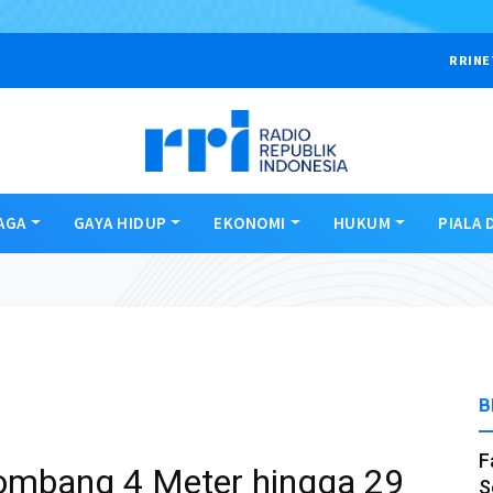
RRINE
AGA
GAYA HIDUP
EKONOMI
HUKUM
PIALA 
B
F
ombang 4 Meter hingga 29
S