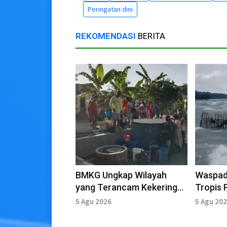
Peringatan dini
REKOMENDASI
BERITA
BMKG Ungkap Wilayah
Waspada
yang Terancam Kekeringan
Tropis 
Parah pada Awal Agustus
Tinggi 
5 Agu 2026
5 Agu 20
2026