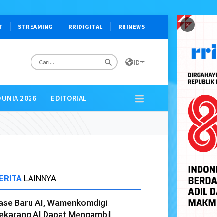
×
T
STREAMING
RRIDIGITAL
RRINEWS
ID
DUNIA 2026
EDITORIAL
ERITA
LAINNYA
ase Baru AI, Wamenkomdigi:
ekarang AI Dapat Mengambil