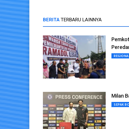
BERITA
TERBARU LAINNYA
Pemkot 
Peredar
REGIONA
Milan B
SEPAK B