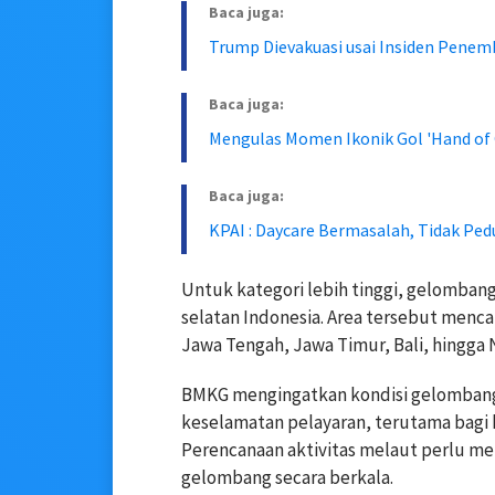
Baca juga:
Trump Dievakuasi usai Insiden Penem
Baca juga:
Mengulas Momen Ikonik Gol 'Hand of G
Baca juga:
KPAI : Daycare Bermasalah, Tidak Pedul
Untuk kategori lebih tinggi, gelombang 
selatan Indonesia. Area tersebut menc
Jawa Tengah, Jawa Timur, Bali, hingga
BMKG mengingatkan kondisi gelombang 
keselamatan pelayaran, terutama bagi 
Perencanaan aktivitas melaut perlu 
gelombang secara berkala.