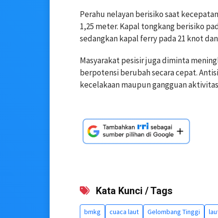
Perahu nelayan berisiko saat kecepata
1,25 meter. Kapal tongkang berisiko pa
sedangkan kapal ferry pada 21 knot dan
Masyarakat pesisir juga diminta menin
berpotensi berubah secara cepat. Antis
kecelakaan maupun gangguan aktivitas d
Kata Kunci / Tags
bmkg
cuaca laut
Gelombang Tinggi
lau