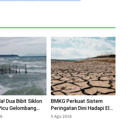
! Dua Bibit Siklon
BMKG Perkuat Sistem
Picu Gelombang
Peringatan Dini Hadapi El
hingga Empat Meter
Nino Kuat 2026
26
5 Agu 2026