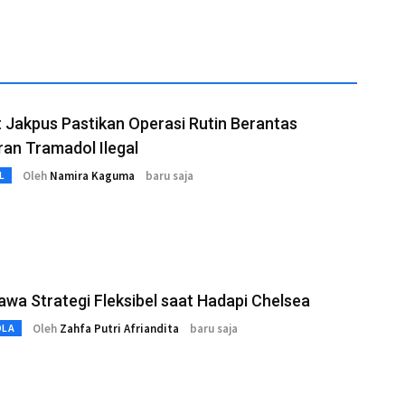
Jakpus Pastikan Operasi Rutin Berantas
an Tramadol Ilegal
Oleh
Namira Kaguma
baru saja
L
awa Strategi Fleksibel saat Hadapi Chelsea
Oleh
Zahfa Putri Afriandita
baru saja
OLA