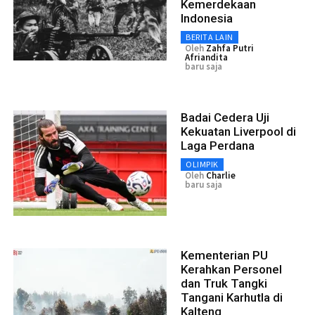
Kemerdekaan
Indonesia
BERITA LAIN
Oleh
Zahfa Putri
Afriandita
baru saja
Badai Cedera Uji
Kekuatan Liverpool di
Laga Perdana
OLIMPIK
Oleh
Charlie
baru saja
Kementerian PU
Kerahkan Personel
dan Truk Tangki
Tangani Karhutla di
Kalteng