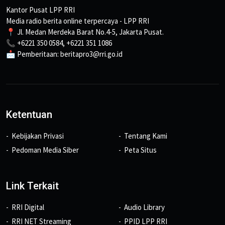
Kantor Pusat LPP RRI
Media radio berita online terpercaya - LPP RRI
📍 Jl. Medan Merdeka Barat No.4-5, Jakarta Pusat.
📞 +6221 350 0584, +6221 351 1086
📩 Pemberitaan: beritapro3@rri.go.id
Ketentuan
Kebijakan Privasi
Tentang Kami
Pedoman Media Siber
Peta Situs
Link Terkait
RRI Digital
Audio Library
RRI NET Streaming
PPID LPP RRI