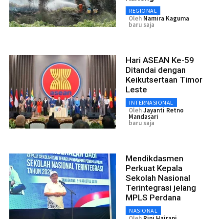
REGIONAL
Oleh
Namira Kaguma
baru saja
Hari ASEAN Ke-59
Ditandai dengan
Keikutsertaan Timor
Leste
INTERNASIONAL
Oleh
Jayanti Retno
Mandasari
baru saja
Mendikdasmen
Perkuat Kepala
Sekolah Nasional
Terintegrasi jelang
MPLS Perdana
NASIONAL
Oleh
Rini Hairani