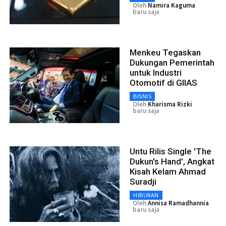
Oleh
Namira Kaguma
baru saja
Menkeu Tegaskan
Dukungan Pemerintah
untuk Industri
Otomotif di GIIAS
BISNIS
Oleh
Kharisma Rizki
baru saja
Untu Rilis Single 'The
Dukun's Hand', Angkat
Kisah Kelam Ahmad
Suradji
HIBURAN
Oleh
Annisa Ramadhannia
baru saja