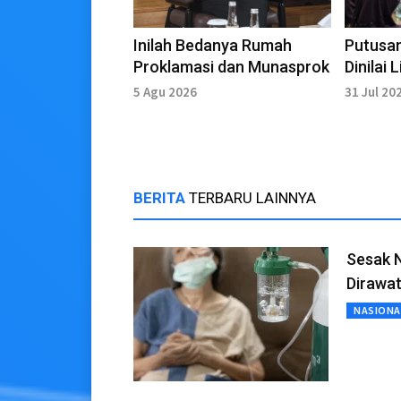
Inilah Bedanya Rumah
Putusa
Proklamasi dan Munasprok
Dinilai
Pendidi
5 Agu 2026
31 Jul 20
BERITA
TERBARU LAINNYA
Sesak 
Dirawa
NASIONA