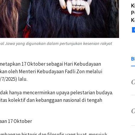
K
P
K
nal Jawa yang digunakan dalam pertunjukan kesenian rakyat
B
enetapkan 17 Oktober sebagai Hari Kebudayaan
kan oleh Menteri Kebudayaan Fadli Zon melalui
/7/2025) lalu.
idak hanya mencerminkan upaya pelestarian budaya.
tas kolektif dan kebanggaan nasional di tengah
aan 17 Oktober
imbangan historis dan filosofis yang kuat-merujuk