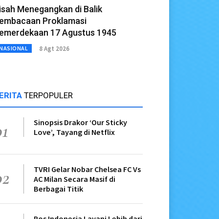
isah Menegangkan di Balik
embacaan Proklamasi
emerdekaan 17 Agustus 1945
8 Agt 2026
NASIONAL
ERITA
TERPOPULER
Sinopsis Drakor ‘Our Sticky
01
Love’, Tayang di Netflix
TVRI Gelar Nobar Chelsea FC Vs
02
AC Milan Secara Masif di
Berbagai Titik
Pos Indonesia Layani Lebih dari