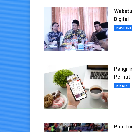
Waketu
Digital
NASIONA
Pengiri
Perhat
BISNIS
Pau Tor