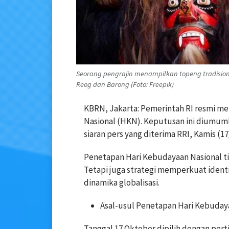
Seorang pengrajin menampilkan topeng tradisio
Reog dan Barong (Foto: Freepik)
KBRN, Jakarta: Pemerintah RI resmi m
Nasional (HKN). Keputusan ini diumum
siaran pers yang diterima RRI, Kamis (17
Penetapan Hari Kebudayaan Nasional t
Tetapi juga strategi memperkuat identi
dinamika globalisasi.
Asal-usul Penetapan Hari Kebuday
Tanggal 17 Oktober dipilih dengan pert