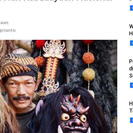
taan
W
eprianto
H
P
d
S
H
T