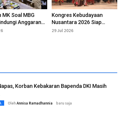
n MK Soal MBG
Kongres Kebudayaan
 Lindungi Anggaran
Nusantara 2026 Siap
kan
Digelar, HPK Soroti
26
29 Jul 2026
Pemajuan Budaya
Napas, Korban Kebakaran Bapenda DKI Masih
t
Oleh
Annisa Ramadhannia
baru saja
L