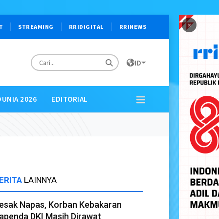
×
T
STREAMING
RRIDIGITAL
RRINEWS
ID
DUNIA 2026
EDITORIAL
ERITA
LAINNYA
esak Napas, Korban Kebakaran
apenda DKI Masih Dirawat