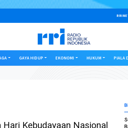
RRINE
AGA
GAYA HIDUP
EKONOMI
HUKUM
PIALA 
B
S
n Hari Kebudayaan Nasional
B