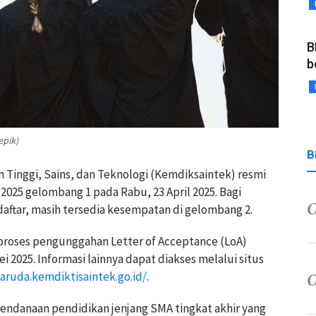
B
b
epik)
B
 Tinggi, Sains, dan Teknologi (Kemdiksaintek) resmi
025 gelombang 1 pada Rabu, 23 April 2025. Bagi
ftar, masih tersedia kesempatan di gelombang 2.
proses pengunggahan Letter of Acceptance (LoA)
 2025. Informasi lainnya dapat diakses melalui situs
aruda.kemdiktisaintek.go.id/
.
ndanaan pendidikan jenjang SMA tingkat akhir yang