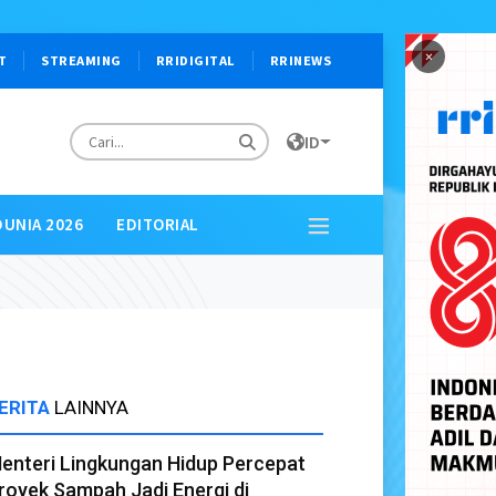
×
T
STREAMING
RRIDIGITAL
RRINEWS
ID
DUNIA 2026
EDITORIAL
ERITA
LAINNYA
enteri Lingkungan Hidup Percepat
royek Sampah Jadi Energi di