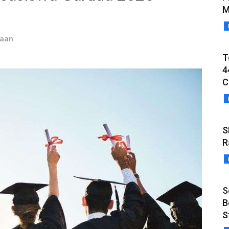
M
taan
T
4
C
S
R
S
B
S