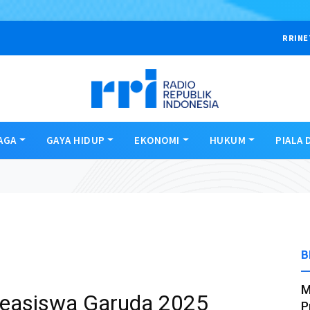
RRINE
AGA
GAYA HIDUP
EKONOMI
HUKUM
PIALA 
B
M
Beasiswa Garuda 2025
P