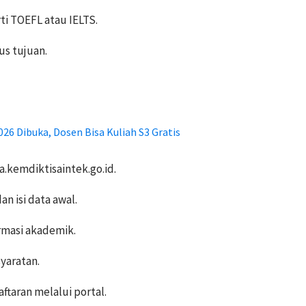
ti TOEFL atau IELTS.
us tujuan.
6 Dibuka, Dosen Bisa Kuliah S3 Gratis
a.kemdiktisaintek.go.id.
n isi data awal.
formasi akademik.
yaratan.
ftaran melalui portal.