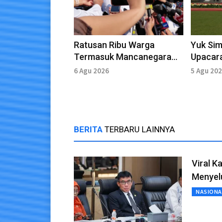
Ratusan Ribu Warga
Yuk Sim
Termasuk Mancanegara
Upacara
Antusias War Ticket HUT
Istana, 
6 Agu 2026
5 Agu 20
ke-81 RI di Istana
BERITA
TERBARU LAINNYA
Viral K
Menyel
NASIONA