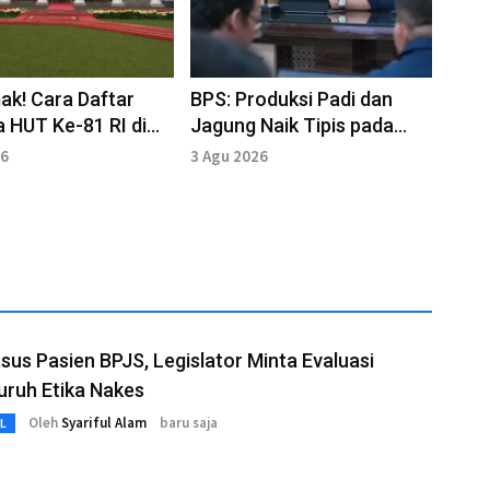
ak! Cara Daftar
BPS: Produksi Padi dan
 HUT Ke-81 RI di
Jagung Naik Tipis pada
Dibuka Mulai Hari Ini
Semester I 2026
26
3 Agu 2026
asus Pasien BPJS, Legislator Minta Evaluasi
uruh Etika Nakes
Oleh
Syariful Alam
baru saja
L