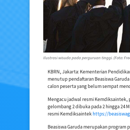
Ilustrasi wisuda pada perguruan tinggi. (Foto: Fre
KBRN, Jakarta: Kementerian Pendidikan
menutup pendaftaran Beasiswa Garuda 2
calon peserta yang belum sempat menda
Mengacu jadwal resmi Kemdiksaintek, 
gelombang 2 dibuka pada 2 hingga 24 Mei
resmi Kemdiksaintek
https://beasiswag
Beasiswa Garuda merupakan program pe