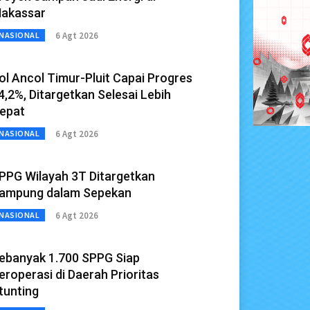
akassar
6 Agt 2026
NASIONAL
ol Ancol Timur-Pluit Capai Progres
4,2%, Ditargetkan Selesai Lebih
epat
6 Agt 2026
NASIONAL
PPG Wilayah 3T Ditargetkan
ampung dalam Sepekan
6 Agt 2026
NASIONAL
ebanyak 1.700 SPPG Siap
eroperasi di Daerah Prioritas
tunting