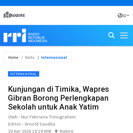
NABIRE
ID
Home
Berita
Internasional
INTERNASIONAL
Kunjungan di Timika, Wapres
Gibran Borong Perlengkapan
Sekolah untuk Anak Yatim
Oleh - Nur Febriana Trinugraheni
Editor - Arnold Saudila
20 Apr 2026 19:19 WIB
Nabire