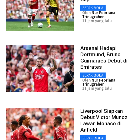
SEPAK BOLA
Oleh
Nur Febriana
Trinugraheni
11 jam yang lalu
Arsenal Hadapi
Dortmund, Bruno
Guimarães Debut di
Emirates
SEPAK BOLA
Oleh
Nur Febriana
Trinugraheni
11 jam yang lalu
Liverpool Siapkan
Debut Victor Munoz
Lawan Monaco di
Anfield
SEPAK BOLA