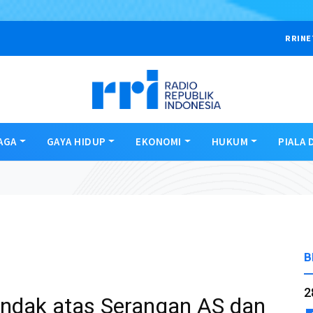
RRINE
AGA
GAYA HIDUP
EKONOMI
HUKUM
PIALA 
B
2
indak atas Serangan AS dan