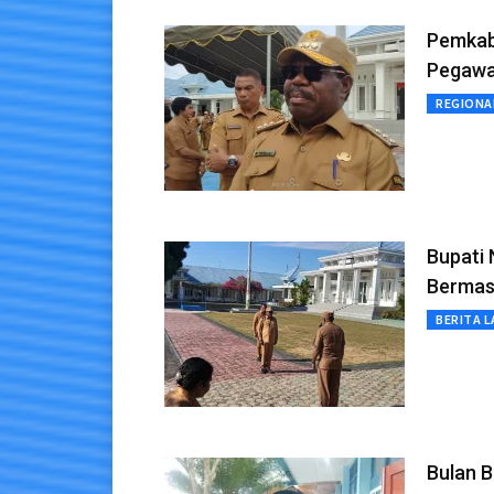
Pemkab
Pegawai
REGIONA
Bupati
Bermas
BERITA L
Bulan 