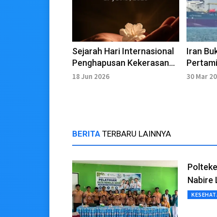
Sejarah Hari Internasional
Iran Bu
Penghapusan Kekerasan
Pertami
Seksual dalam Konflik 19
18 Jun 2026
30 Mar 2
Juni
BERITA
TERBARU LAINNYA
Polteke
Nabire 
KESEHAT