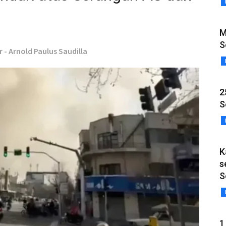
M
S
r - Arnold Paulus Saudilla
2
S
K
s
S
1