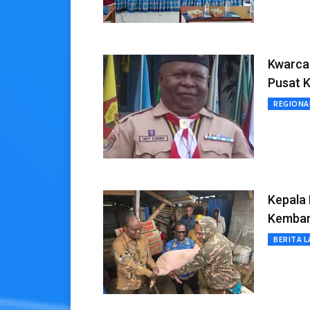
Kwarca
Pusat K
REGIONA
Kepala 
Kemban
BERITA L