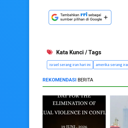
Kata Kunci / Tags
israel serang iran hari ini
amerika serang ira
REKOMENDASI
BERITA