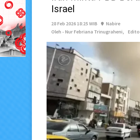
Israel
28 Feb 2026 18:25 WIB
Nabire
Oleh - Nur Febriana Trinugraheni,
Edito