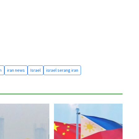
n
iran news
Israel
israel serang iran