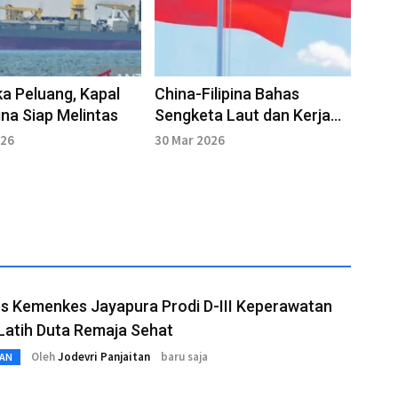
ka Peluang, Kapal
China-Filipina Bahas
na Siap Melintas
Sengketa Laut dan Kerja
Sama Energi
026
30 Mar 2026
s Kemenkes Jayapura Prodi D-III Keperawatan
Latih Duta Remaja Sehat
Oleh
Jodevri Panjaitan
baru saja
AN