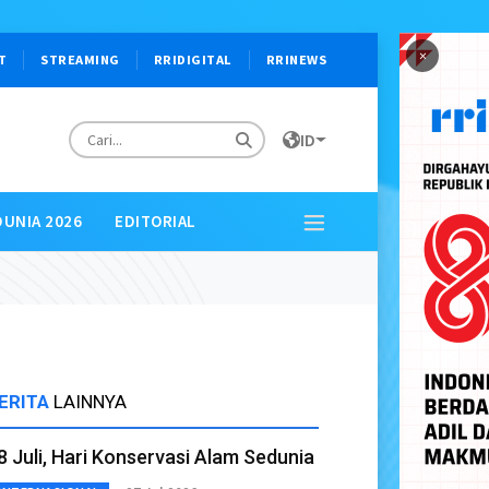
×
T
STREAMING
RRIDIGITAL
RRINEWS
ID
DUNIA 2026
EDITORIAL
ERITA
LAINNYA
8 Juli, Hari Konservasi Alam Sedunia