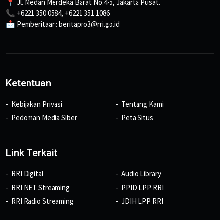
📍 Jl. Medan Merdeka Barat No.4-5, Jakarta Pusat.
📞 +6221 350 0584, +6221 351 1086
📩 Pemberitaan: beritapro3@rri.go.id
Ketentuan
Kebijakan Privasi
Tentang Kami
Pedoman Media Siber
Peta Situs
Link Terkait
RRI Digital
Audio Library
RRI NET Streaming
PPID LPP RRI
RRI Radio Streaming
JDIH LPP RRI