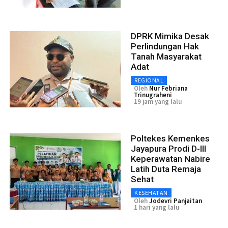
DPRK Mimika Desak
Perlindungan Hak
Tanah Masyarakat
Adat
REGIONAL
Oleh
Nur Febriana
Trinugraheni
19 jam yang lalu
Poltekes Kemenkes
Jayapura Prodi D-III
Keperawatan Nabire
Latih Duta Remaja
Sehat
KESEHATAN
Oleh
Jodevri Panjaitan
1 hari yang lalu