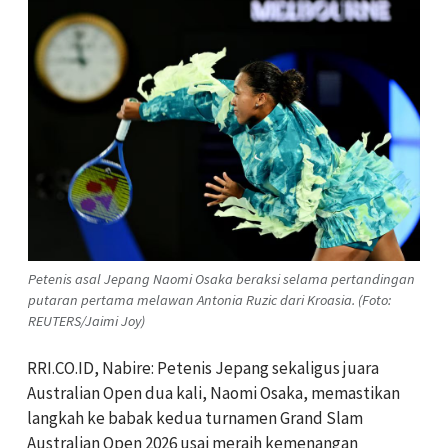
Petenis asal Jepang Naomi Osaka beraksi selama pertandingan
putaran pertama melawan Antonia Ruzic dari Kroasia. (Foto:
REUTERS/Jaimi Joy)
RRI.CO.ID, Nabire: Petenis Jepang sekaligus juara
Australian Open dua kali, Naomi Osaka, memastikan
langkah ke babak kedua turnamen Grand Slam
Australian Open 2026 usai meraih kemenangan