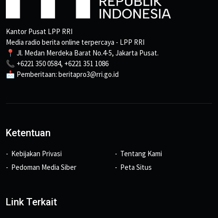
Kantor Pusat LPP RRI
Media radio berita online terpercaya - LPP RRI
📍 Jl. Medan Merdeka Barat No.4-5, Jakarta Pusat.
📞 +6221 350 0584, +6221 351 1086
📩 Pemberitaan: beritapro3@rri.go.id
Ketentuan
Kebijakan Privasi
Tentang Kami
Pedoman Media Siber
Peta Situs
Link Terkait