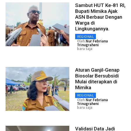
Sambut HUT Ke-81 RI,
Bupati Mimika Ajak
ASN Berbaur Dengan
Warga di
Lingkungannya.
REGIONAL
Oleh
Nur Febriana
Trinugraheni
baru saja
Aturan Ganjil-Genap
Biosolar Bersubsidi
Mulai diterapkan di
Mimika
REGIONAL
Oleh
Nur Febriana
Trinugraheni
baru saja
Validasi Data Jadi