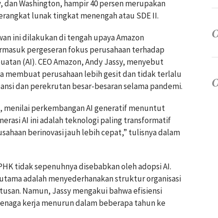
ey, dan Washington, hampir 40 persen merupakan
erangkat lunak tingkat menengah atau SDE II.
wan ini dilakukan di tengah upaya Amazon
ermasuk pergeseran fokus perusahaan terhadap
atan (AI). CEO Amazon, Andy Jassy, menyebut
aya membuat perusahaan lebih gesit dan tidak terlalu
spansi dan perekrutan besar-besaran selama pandemi.
i, menilai perkembangan AI generatif menuntut
nerasi AI ini adalah teknologi paling transformatif
ahaan berinovasi jauh lebih cepat,” tulisnya dalam
 PHK tidak sepenuhnya disebabkan oleh adopsi AI.
utama adalah menyederhanakan struktur organisasi
usan. Namun, Jassy mengakui bahwa efisiensi
tenaga kerja menurun dalam beberapa tahun ke