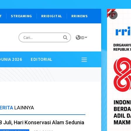
×
T
STREAMING
RRIDIGITAL
RRINEWS
ID
DUNIA 2026
EDITORIAL
ERITA
LAINNYA
8 Juli, Hari Konservasi Alam Sedunia