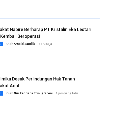
kat Nabire Berharap PT Kristalin Eka Lestari
 Kembali Beroperasi
Oleh
Arnold Saudila
baru saja
L
imika Desak Perlindungan Hak Tanah
akat Adat
Oleh
Nur Febriana Trinugraheni
1 jam yang lalu
L