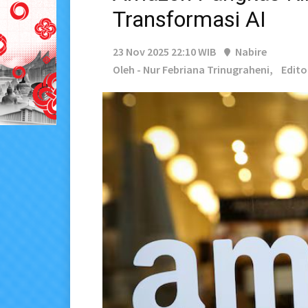
Transformasi AI
23 Nov 2025 22:10 WIB
Nabire
Oleh - Nur Febriana Trinugraheni,
Edito