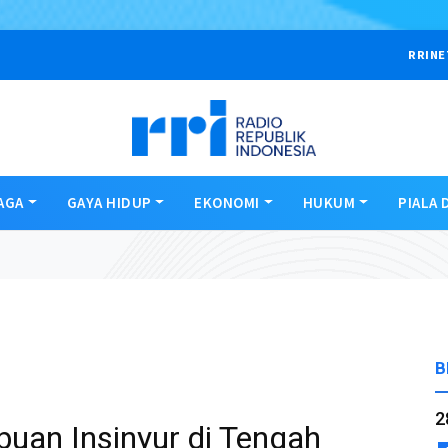
RRINE
AGA
GAYA HIDUP
EKONOMI
HUKUM
PIALA 
B
2
uan Insinyur di Tengah