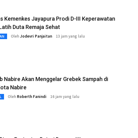
s Kemenkes Jayapura Prodi D-III Keperawatan
Latih Duta Remaja Sehat
Oleh
Jodevri Panjaitan
13 jam yang lalu
AN
b Nabire Akan Menggelar Grebek Sampah di
ota Nabire
Oleh
Roberth Fanindi
16 jam yang lalu
L