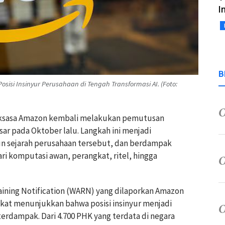
I
B
isi Insinyur Perusahaan di Tengah Transformasi AI. (Foto:
raksasa Amazon kembali melakukan pemutusan
ar pada Oktober lalu. Langkah ini menjadi
n sejarah perusahaan tersebut, dan berdampak
dari komputasi awan, perangkat, ritel, hingga
ning Notification (WARN) yang dilaporkan Amazon
ikat menunjukkan bahwa posisi insinyur menjadi
terdampak. Dari 4.700 PHK yang terdata di negara