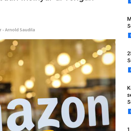
M
S
r - Arnold Saudila
2
S
K
s
S
1