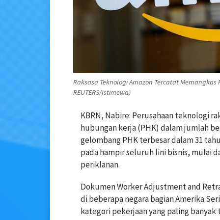
Raksasa Teknologi Amazon Tercatat Memangkas Pos
REUTERS/Istimewa)
KBRN, Nabire: Perusahaan teknologi 
hubungan kerja (PHK) dalam jumlah bes
gelombang PHK terbesar dalam 31 tahu
pada hampir seluruh lini bisnis, mulai 
periklanan.
Dokumen Worker Adjustment and Retrai
di beberapa negara bagian Amerika Ser
kategori pekerjaan yang paling banyak 