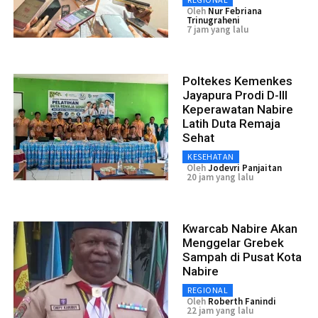
Oleh
Nur Febriana
Trinugraheni
7 jam yang lalu
Poltekes Kemenkes
Jayapura Prodi D-III
Keperawatan Nabire
Latih Duta Remaja
Sehat
KESEHATAN
Oleh
Jodevri Panjaitan
20 jam yang lalu
Kwarcab Nabire Akan
Menggelar Grebek
Sampah di Pusat Kota
Nabire
REGIONAL
Oleh
Roberth Fanindi
22 jam yang lalu