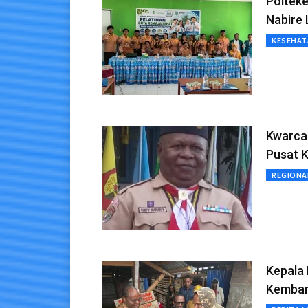
Polteke
Nabire 
KESEHAT
Kwarca
Pusat K
REGIONA
Kepala 
Kemban