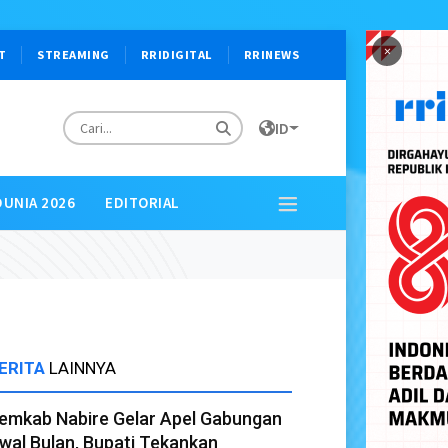
×
T
STREAMING
RRIDIGITAL
RRINEWS
ID
DUNIA 2026
EDITORIAL
ERITA
LAINNYA
emkab Nabire Gelar Apel Gabungan
wal Bulan, Bupati Tekankan