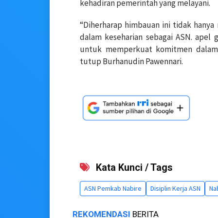
kehadiran pemerintah yang melayani.
“Diherharap himbauan ini tidak hanya 
dalam keseharian sebagai ASN. apel
untuk memperkuat komitmen dalam 
tutup Burhanudin Pawennari.
Kata Kunci / Tags
ASN Pemkab Nabire
Disiplin Kerja ASN
Na
REKOMENDASI
BERITA