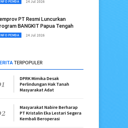
24 Jul 2026
INFO PEMDA
emprov PT Resmi Luncurkan
rogram BANGKIT Papua Tengah
24 Jul 2026
INFO PEMDA
ERITA
TERPOPULER
DPRK Mimika Desak
01
Perlindungan Hak Tanah
Masyarakat Adat
Masyarakat Nabire Berharap
02
PT Kristalin Eka Lestari Segera
Kembali Beroperasi