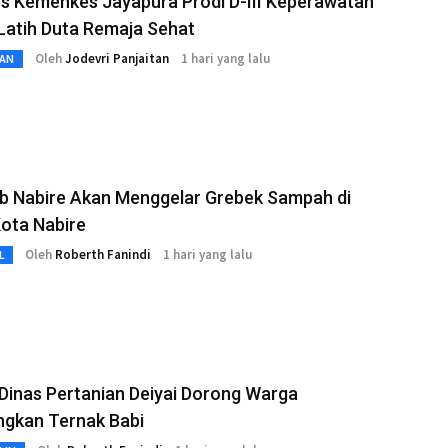
s Kemenkes Jayapura Prodi D-III Keperawatan
Latih Duta Remaja Sehat
Oleh
Jodevri Panjaitan
1 hari yang lalu
AN
b Nabire Akan Menggelar Grebek Sampah di
ota Nabire
Oleh
Roberth Fanindi
1 hari yang lalu
L
Dinas Pertanian Deiyai Dorong Warga
gkan Ternak Babi