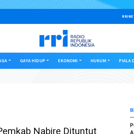
RRINE
AGA
GAYA HIDUP
EKONOMI
HUKUM
PIALA 
B
P
Pemkab Nabire Dituntut
A