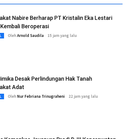
kat Nabire Berharap PT Kristalin Eka Lestari
 Kembali Beroperasi
Oleh
Arnold Saudila
15 jam yang lalu
L
imika Desak Perlindungan Hak Tanah
akat Adat
Oleh
Nur Febriana Trinugraheni
22 jam yang lalu
L