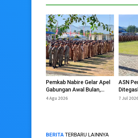
Pemkab Nabire Gelar Apel
ASN Pe
Gabungan Awal Bulan,
Ditegas
Bupati Tekankan
4 Agu 2026
7 Jul 202
Kedisiplinan ASN
BERITA
TERBARU LAINNYA