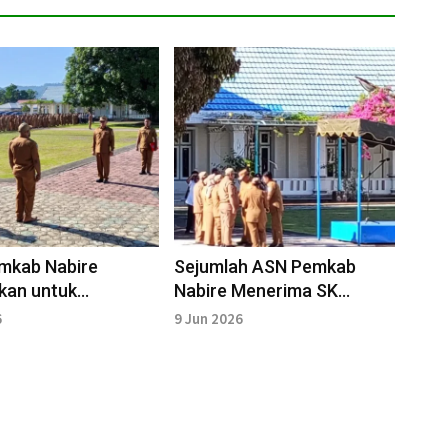
mkab Nabire
Sejumlah ASN Pemkab
kan untuk
Nabire Menerima SK
Meningkatkan Disiplin Kerja
Pensiun dan SK Kenaikan
6
9 Jun 2026
Pangkart