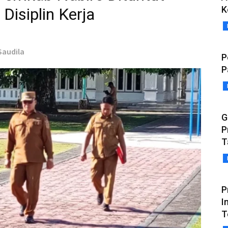
K
Disiplin Kerja
Saudila
P
P
G
P
T
P
I
T