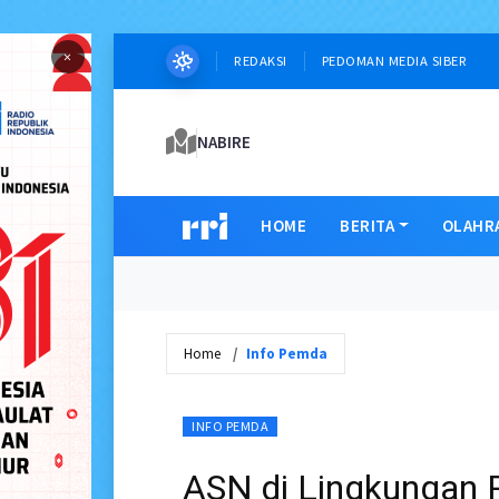
×
REDAKSI
PEDOMAN MEDIA SIBER
NABIRE
HOME
BERITA
OLAHR
Home
Info Pemda
INFO PEMDA
ASN di Lingkungan 