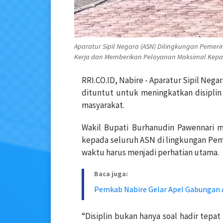
Aparatur Sipil Negara (ASN) Dilingkungan Pemeri
Kerja dan Memberikan Pelayanan Maksimal Kepada
RRI.CO.ID, Nabire - Aparatur Sipil Neg
dituntut untuk meningkatkan disipli
masyarakat.
Wakil Bupati Burhanudin Pawennari 
kepada seluruh ASN di lingkungan Pem
waktu harus menjadi perhatian utama.
Baca juga:
Pemkab Nabire Gelar Apel Gabungan A
“Disiplin bukan hanya soal hadir tepat