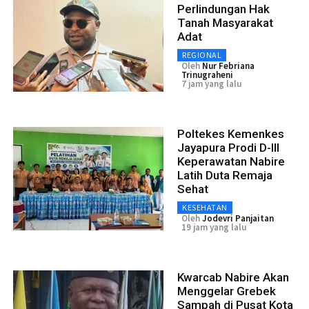
Perlindungan Hak
Tanah Masyarakat
Adat
REGIONAL
Oleh
Nur Febriana
Trinugraheni
7 jam yang lalu
Poltekes Kemenkes
Jayapura Prodi D-III
Keperawatan Nabire
Latih Duta Remaja
Sehat
KESEHATAN
Oleh
Jodevri Panjaitan
19 jam yang lalu
Kwarcab Nabire Akan
Menggelar Grebek
Sampah di Pusat Kota