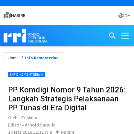
NABIRE
ID
Home
Info Kementerian
INFO KEMENTERIAN
PP Komdigi Nomor 9 Tahun 2026:
Langkah Strategis Pelaksanaan
PP Tunas di Era Digital
Oleh - Friskilia
Editor - Arnold Saudila
13 Mar 2026 12:32 WIB
Nabire