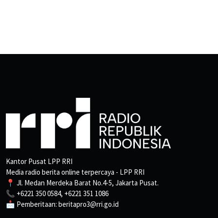
Kantor Pusat LPP RRI
Media radio berita online terpercaya - LPP RRI
📍 Jl. Medan Merdeka Barat No.4-5, Jakarta Pusat.
📞 +6221 350 0584, +6221 351 1086
📩 Pemberitaan: beritapro3@rri.go.id