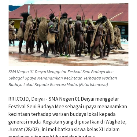
SMA Negeri 01 Deiyai Menggelar Festival Seni Budaya Mee
Sebagai Upaya Menanamkan Kecintaan Terhadap Warisan
Budaya Lokal Kepada Generasi Muda. (Foto: Istimewa)
RRI.CO.ID, Deiyai - SMA Negeri 01 Deiyai menggelar
Festival Seni Budaya Mee sebagai upaya menanamkan
kecintaan terhadap warisan budaya lokal kepada
generasi muda. Kegiatan yang dipusatkan di Waghete,
Jumat (28/02), ini melibatkan siswa kelas XII dalam
rangkaian ujian praktik seni dan budaya.