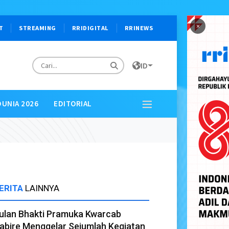
×
T
STREAMING
RRIDIGITAL
RRINEWS
ID
DUNIA 2026
EDITORIAL
ERITA
LAINNYA
ulan Bhakti Pramuka Kwarcab
abire Menggelar Sejumlah Kegiatan