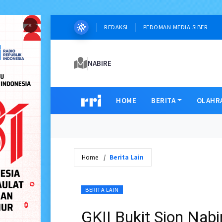
×
REDAKSI
PEDOMAN MEDIA SIBER
NABIRE
HOME
BERITA
OLAHR
Home
Berita Lain
BERITA LAIN
GKII Bukit Sion Nab