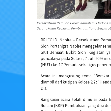
Persekutuan Pemuda Gereja Kemah Injil Indonesia
Serangkaian Kegiatan Pembinaan Yang Berpusat d
RRI.CO.ID, Nabire – Persekutuan Pemud
Sion Portanigra Nabire menggelar sera
GKII Jemaat Bukit Sion. Kegiatan ya
puncaknya pada Selasa, 7 Juli 2026 ini
(HUT) ke-17 Pemuda sekaligus penerim
Acara ini mengusung tema "Berakar
diambil dari kutipan Kolose 2:7 : "Hen
Dia.
Rangkaian acara telah dimulai pada 
Rohani (KKR) Pembukaan yang diisi de