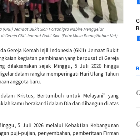
G
B
 (GKII) Jemaat Bukit Sion Portanigra Nabire Menggelar
i Gereja GKII Jemaat Bukit Sion.(Foto: Musa Boma/Nabire.Net)
a Gereja Kemah Injil Indonesia (GKII) Jemaat Bukit
ngkaian kegiatan pembinaan yang berpusat di Gereja
ng dilaksanakan sejak Minggu, 5 Juli 2026 hingga
B
 digelar dalam rangka memperingati Hari Ulang Tahun
aan anggota baru.
 dalam Kristus, Bertumbuh untuk Melayani" yang
daklah kamu berakar di dalam Dia dan dibangun di atas
Minggu, 5 Juli 2026 melalui Kebaktian Kebangunan
ngan puji-pujian, penyembahan, pemberitaan Firman