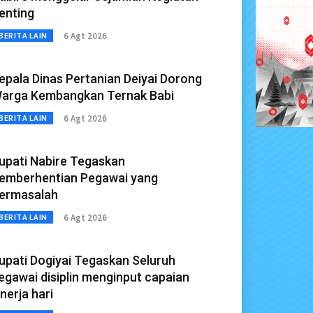
enting
6 Agt 2026
BERITA LAIN
epala Dinas Pertanian Deiyai Dorong
arga Kembangkan Ternak Babi
6 Agt 2026
BERITA LAIN
upati Nabire Tegaskan
emberhentian Pegawai yang
ermasalah
6 Agt 2026
BERITA LAIN
upati Dogiyai Tegaskan Seluruh
egawai disiplin menginput capaian
inerja hari