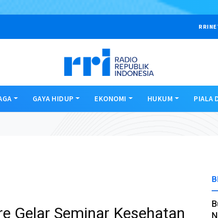
RRINE
AGA
GAYA HIDUP
EKONOMI
HUKUM
PIALA 
B
B
ire Gelar Seminar Kesehatan
N