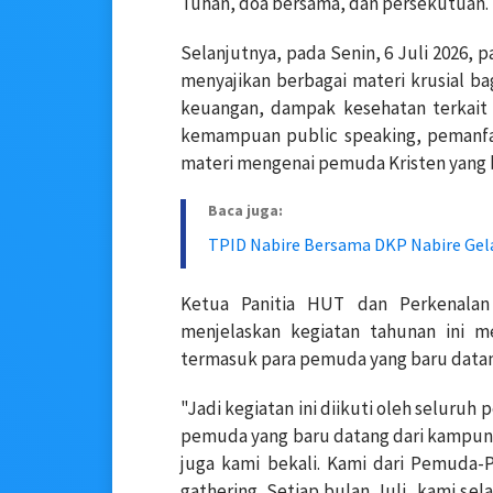
Tuhan, doa bersama, dan persekutuan.
Selanjutnya, pada Senin, 6 Juli 2026
menyajikan berbagai materi krusial b
keuangan, dampak kesehatan terkait 
kemampuan public speaking, pemanfaa
materi mengenai pemuda Kristen yang 
Baca juga:
TPID Nabire Bersama DKP Nabire Gel
Ketua Panitia HUT dan Perkenalan
menjelaskan kegiatan tahunan ini m
termasuk para pemuda yang baru data
"Jadi kegiatan ini diikuti oleh seluruh
pemuda yang baru datang dari kampung
juga kami bekali. Kami dari Pemuda-
gathering. Setiap bulan Juli, kami 