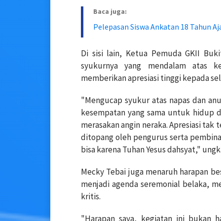
Baca juga:
Pelepasan Siswa Ankatan 18 Tahun Aj
Di sisi lain, Ketua Pemuda GKII Buk
syukurnya yang mendalam atas ke
memberikan apresiasi tinggi kepada sel
"Mengucap syukur atas napas dan anu
kesempatan yang sama untuk hidup da
merasakan angin neraka. Apresiasi tak 
ditopang oleh pengurus serta pembina 
bisa karena Tuhan Yesus dahsyat," ung
Mecky Tebai juga menaruh harapan bes
menjadi agenda seremonial belaka, m
kritis.
"Harapan saya, kegiatan ini bukan 