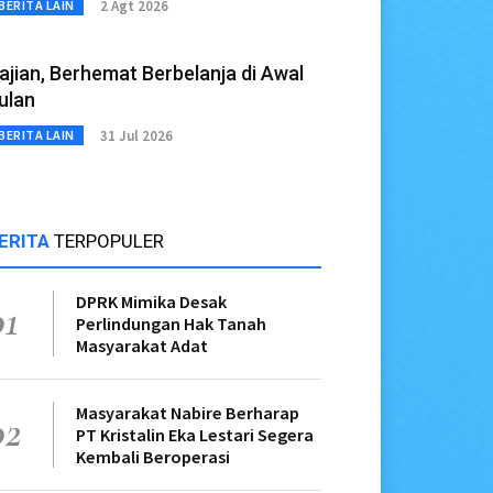
2 Agt 2026
BERITA LAIN
ajian, Berhemat Berbelanja di Awal
ulan
31 Jul 2026
BERITA LAIN
ERITA
TERPOPULER
DPRK Mimika Desak
01
Perlindungan Hak Tanah
Masyarakat Adat
Masyarakat Nabire Berharap
02
PT Kristalin Eka Lestari Segera
Kembali Beroperasi