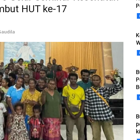
P
ambut HUT ke-17
Saudila
K
W
B
P
B
B
p
k