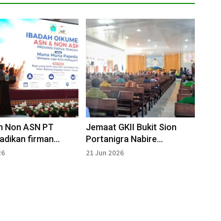
n Non ASN PT
Jemaat GKII Bukit Sion
kan firman
Portanigra Nabire
sebagai pedoman
Diharapkan Semakin Teguh
26
21 Jun 2026
Pelayanan
dalam Iman