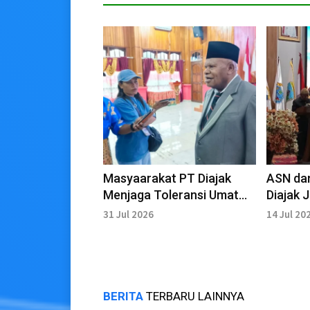
Masyaarakat PT Diajak
ASN da
Menjaga Toleransi Umat
Diajak Jadi
Beragama menuju Papua
Tuhan 
31 Jul 2026
14 Jul 20
Tanah Damai.
dalam 
BERITA
TERBARU LAINNYA