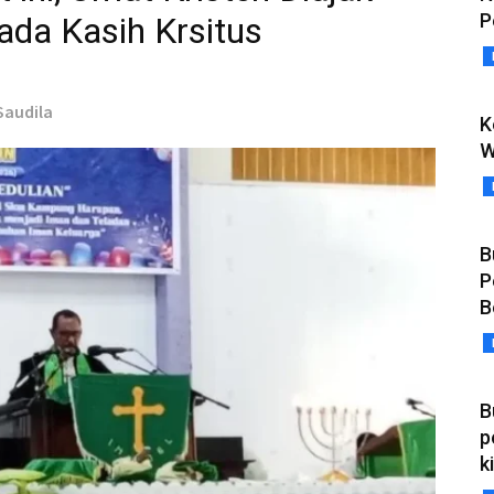
P
ada Kasih Krsitus
Saudila
K
W
B
P
B
B
p
k