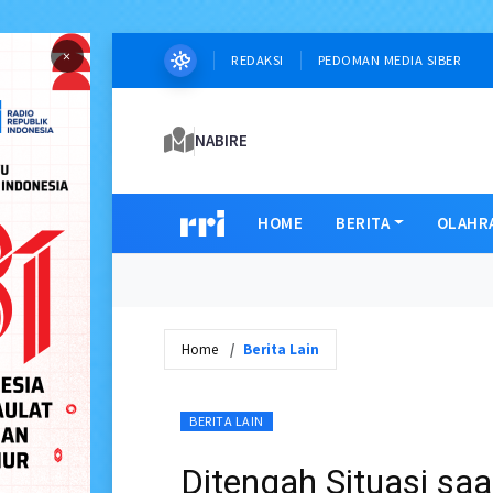
×
REDAKSI
PEDOMAN MEDIA SIBER
NABIRE
HOME
BERITA
OLAHR
Home
Berita Lain
BERITA LAIN
Ditengah Situasi saat