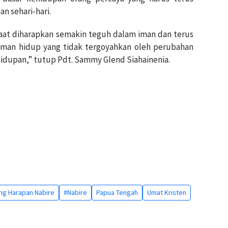
n sehari-hari.
maat diharapkan semakin teguh dalam iman dan terus
oman hidup yang tidak tergoyahkan oleh perubahan
dupan,” tutup Pdt. Sammy Glend Siahainenia.
ng Harapan Nabire
#Nabire
Papua Tengah
Umat Kristen