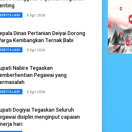
enting
6 Agt 2026
BERITA LAIN
epala Dinas Pertanian Deiyai Dorong
arga Kembangkan Ternak Babi
6 Agt 2026
BERITA LAIN
upati Nabire Tegaskan
emberhentian Pegawai yang
ermasalah
6 Agt 2026
BERITA LAIN
upati Dogiyai Tegaskan Seluruh
egawai disiplin menginput capaian
inerja hari