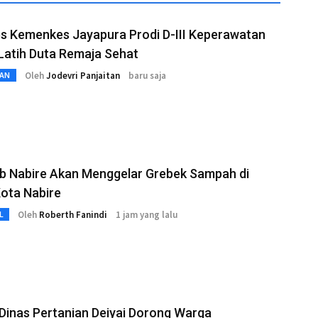
s Kemenkes Jayapura Prodi D-III Keperawatan
Latih Duta Remaja Sehat
Oleh
Jodevri Panjaitan
baru saja
AN
b Nabire Akan Menggelar Grebek Sampah di
ota Nabire
Oleh
Roberth Fanindi
1 jam yang lalu
L
Dinas Pertanian Deiyai Dorong Warga