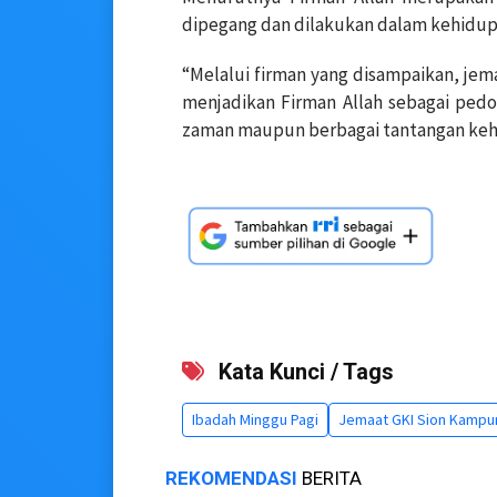
dipegang dan dilakukan dalam kehidupa
“Melalui firman yang disampaikan, je
menjadikan Firman Allah sebagai ped
zaman maupun berbagai tantangan kehi
Kata Kunci / Tags
Ibadah Minggu Pagi
Jemaat GKI Sion Kampu
REKOMENDASI
BERITA