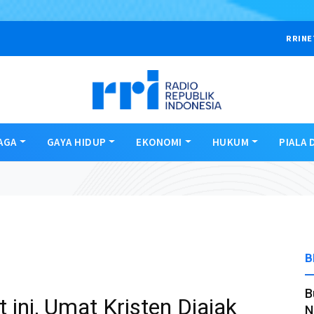
RRINE
AGA
GAYA HIDUP
EKONOMI
HUKUM
PIALA 
B
B
 ini, Umat Kristen Diajak
N