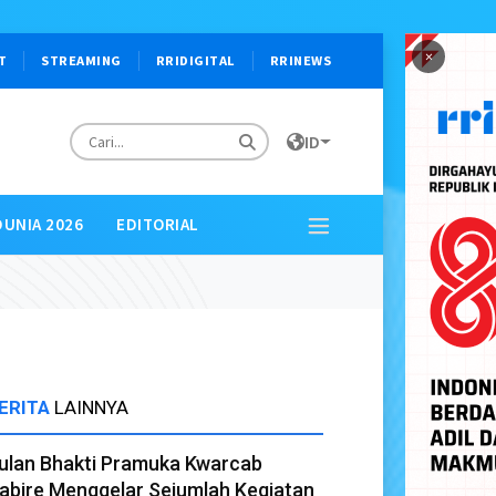
×
T
STREAMING
RRIDIGITAL
RRINEWS
ID
DUNIA 2026
EDITORIAL
ERITA
LAINNYA
ulan Bhakti Pramuka Kwarcab
abire Menggelar Sejumlah Kegiatan