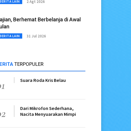
2 Agt 2026
BERITA LAIN
ajian, Berhemat Berbelanja di Awal
ulan
31 Jul 2026
BERITA LAIN
ERITA
TERPOPULER
Suara Roda Kris Belau
01
Dari Mikrofon Sederhana,
02
Nacita Menyuarakan Mimpi