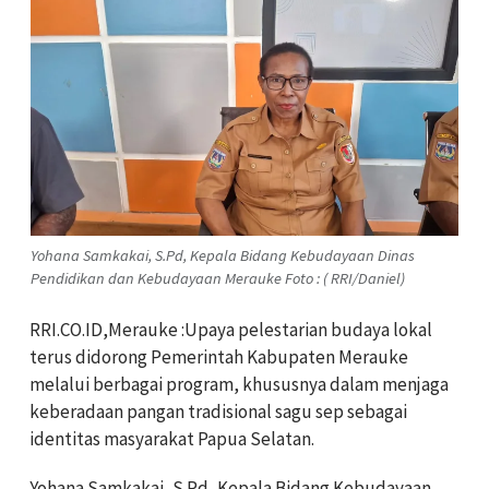
Yohana Samkakai, S.Pd, Kepala Bidang Kebudayaan Dinas
Pendidikan dan Kebudayaan Merauke Foto : ( RRI/Daniel)
RRI.CO.ID,Merauke :Upaya pelestarian budaya lokal
terus didorong Pemerintah Kabupaten Merauke
melalui berbagai program, khususnya dalam menjaga
keberadaan pangan tradisional sagu sep sebagai
identitas masyarakat Papua Selatan.
Yohana Samkakai, S.Pd, Kepala Bidang Kebudayaan