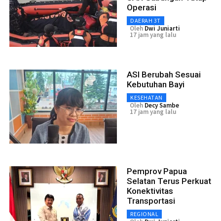
Operasi
DAERAH 3T
Oleh
Dwi Juniarti
17 jam yang lalu
ASI Berubah Sesuai
Kebutuhan Bayi
KESEHATAN
Oleh
Decy Sambe
17 jam yang lalu
Pemprov Papua
Selatan Terus Perkuat
Konektivitas
Transportasi
REGIONAL