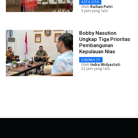
ASTA CITA
Oleh
Raihan Putri
9 jam yang lalu
Bobby Nasution
Ungkap Tiga Prioritas
Pembangunan
Kepulauan Nias
DAERAH 3T
Oleh
Indra Widyastuti
13 jam yang lalu