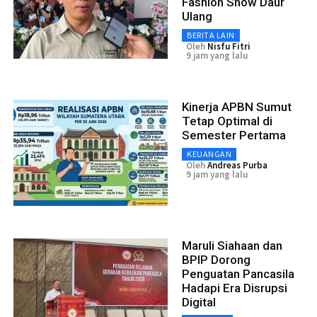
Fashion Show Daur
Ulang
BERITA LAIN
Oleh
Nisfu Fitri
9 jam yang lalu
Kinerja APBN Sumut
Tetap Optimal di
Semester Pertama
KEUANGAN
Oleh
Andreas Purba
9 jam yang lalu
Maruli Siahaan dan
BPIP Dorong
Penguatan Pancasila
Hadapi Era Disrupsi
Digital