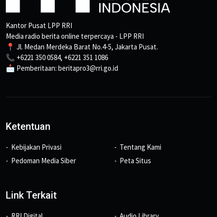
Kantor Pusat LPP RRI
Media radio berita online terpercaya - LPP RRI
📍 Jl. Medan Merdeka Barat No.4-5, Jakarta Pusat.
📞 +6221 350 0584, +6221 351 1086
📩 Pemberitaan: beritapro3@rri.go.id
Ketentuan
Kebijakan Privasi
Tentang Kami
Pedoman Media Siber
Peta Situs
Link Terkait
RRI Digital
Audio Library