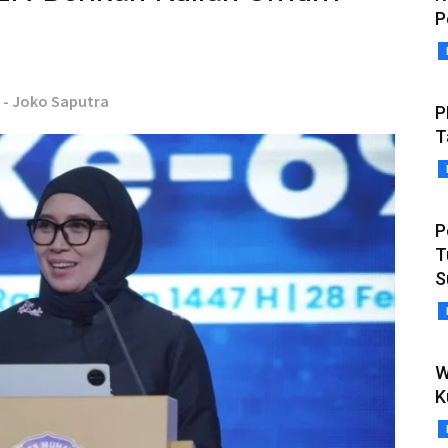
P
 - Joko Saputra
P
T
P
T
S
W
K