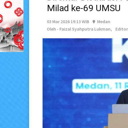
Milad ke-69 UMSU
03 Mar 2026 19:13 WIB
Medan
Oleh - Faizal Syahputra Lukman,
Editor