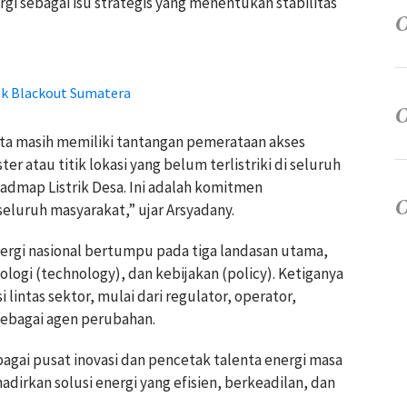
 sebagai isu strategis yang menentukan stabilitas
ak Blackout Sumatera
ita masih memiliki tantangan pemerataan akses
ter atau titik lokasi yang belum terlistriki di seluruh
admap Listrik Desa. Ini adalah komitmen
eluruh masyarakat,” ujar Arsyadany.
nergi nasional bertumpu pada tiga landasan utama,
logi (technology), dan kebijakan (policy). Ketiganya
i lintas sektor, mulai dari regulator, operator,
sebagai agen perubahan.
bagai pusat inovasi dan pencetak talenta energi masa
dirkan solusi energi yang efisien, berkeadilan, dan