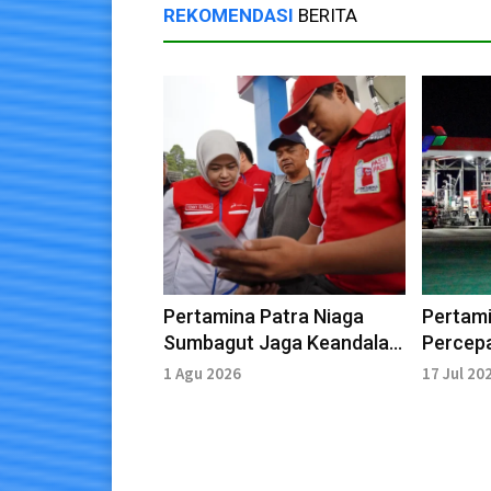
REKOMENDASI
BERITA
Pertamina Patra Niaga
Pertami
Sumbagut Jaga Keandalan
Percepa
Layanan SPBU
Distrib
1 Agu 2026
17 Jul 20
Operas