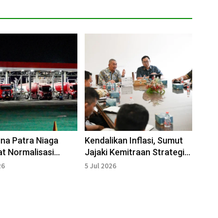
na Patra Niaga
Kendalikan Inflasi, Sumut
t Normalisasi
Jajaki Kemitraan Strategis
usi BBM,
dengan Rumah Tani
26
5 Jul 2026
ionalkan 24 Jam
Nusantara