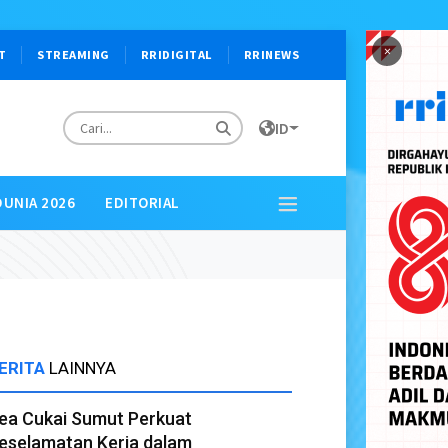
×
T
STREAMING
RRIDIGITAL
RRINEWS
ID
DUNIA 2026
EDITORIAL
ERITA
LAINNYA
ea Cukai Sumut Perkuat
eselamatan Kerja dalam