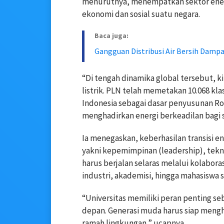
menurutnya, menempatkan sektor energi
ekonomi dan sosial suatu negara.
Baca juga:
Gangguan Distribusi Air Bersih Damp
“Di tengah dinamika global tersebut, k
listrik. PLN telah memetakan 10.068 klas
Indonesia sebagai dasar penyusunan Ro
menghadirkan energi berkeadilan bagi s
Ia menegaskan, keberhasilan transisi e
yakni kepemimpinan (leadership), tekno
harus berjalan selaras melalui kolaboras
industri, akademisi, hingga mahasiswa 
“Universitas memiliki peran penting se
depan. Generasi muda harus siap mengha
ramah lingkungan,” ucapnya.