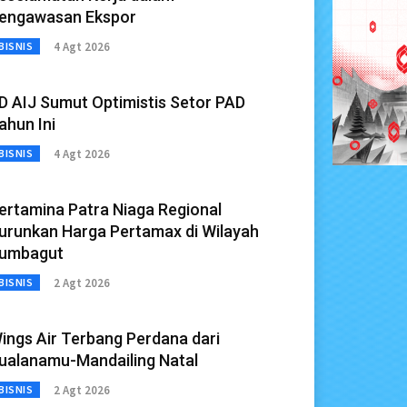
engawasan Ekspor
4 Agt 2026
BISNIS
D AIJ Sumut Optimistis Setor PAD
ahun Ini
4 Agt 2026
BISNIS
ertamina Patra Niaga Regional
urunkan Harga Pertamax di Wilayah
umbagut
2 Agt 2026
BISNIS
ings Air Terbang Perdana dari
ualanamu-Mandailing Natal
2 Agt 2026
BISNIS