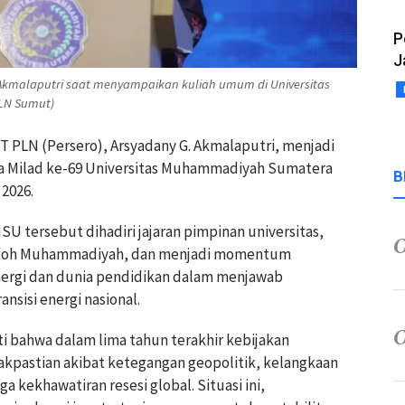
P
J
G. Akmalaputri saat menyampaikan kuliah umum di Universitas
LN Sumut)
PT PLN (Persero), Arsyadany G. Akmalaputri, menjadi
 Milad ke-69 Universitas Muhammadiyah Sumatera
B
2026.
SU tersebut dihadiri jajaran pimpinan universitas,
 tokoh Muhammadiyah, dan menjadi momentum
nergi dan dunia pendidikan dalam menjawab
nsisi energi nasional.
 bahwa dalam lima tahun terakhir kebijakan
kpastian akibat ketegangan geopolitik, kelangkaan
a kekhawatiran resesi global. Situasi ini,