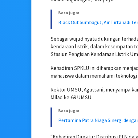
Baca juga:
Black Out Sumbagut, Air Tirtanadi T
Sebagai wujud nyata dukungan terhadap
kendaraan listrik, dalam kesempatan t
Stasiun Pengisian Kendaraan Listrik 
Kehadiran SPKLU ini diharapkan menjadi 
mahasiswa dalam memahami teknologi en
Rektor UMSU, Agussani, menyampaikan 
Milad ke-69 UMSU.
Baca juga:
Pertamina Patra Niaga Sinergi denga
“Kehadiran Direktur Distribusi PLN dal