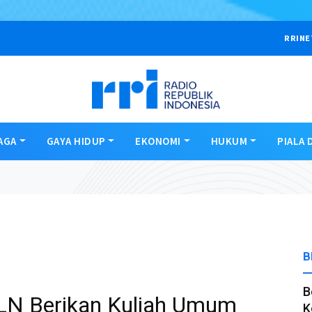
RRINE
AGA
GAYA HIDUP
EKONOMI
HUKUM
PIALA 
B
B
 PLN Berikan Kuliah Umum
K