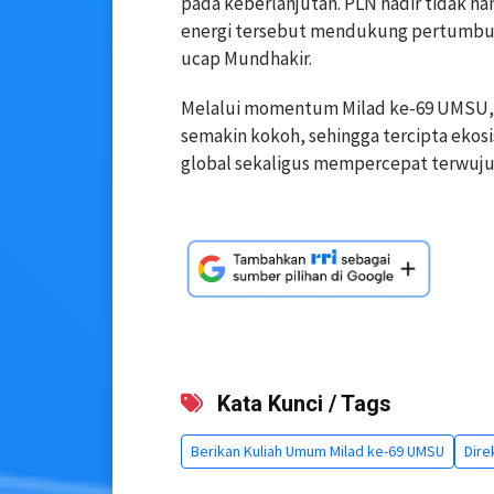
pada keberlanjutan. PLN hadir tidak ha
energi tersebut mendukung pertumbuha
ucap Mundhakir.
Melalui momentum Milad ke-69 UMSU, P
semakin kokoh, sehingga tercipta eko
global sekaligus mempercepat terwujud
Kata Kunci / Tags
Berikan Kuliah Umum Milad ke-69 UMSU
Dire