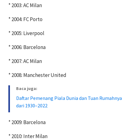
* 2003: AC Milan
* 2004: FC Porto
* 2005: Liverpool
* 2006: Barcelona
* 2007: AC Milan
* 2008: Manchester United
Baca juga:
Daftar Pemenang Piala Dunia dan Tuan Rumahnya
dari 1930–2022
* 2009: Barcelona
* 2010: Inter Milan