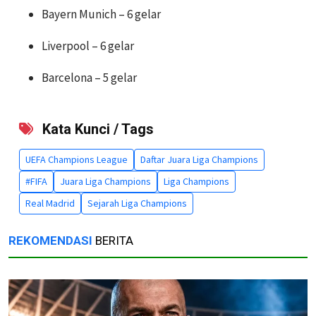
Bayern Munich – 6 gelar
Liverpool – 6 gelar
Barcelona – 5 gelar
Kata Kunci / Tags
UEFA Champions League
Daftar Juara Liga Champions
#FIFA
Juara Liga Champions
Liga Champions
Real Madrid
Sejarah Liga Champions
REKOMENDASI
BERITA