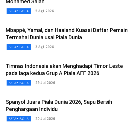
Mohamed Salah
5 Agt 2026
SEPAK BOLA
Mbappé, Yamal, dan Haaland Kuasai Daftar Pemain
Termahal Dunia usai Piala Dunia
3 Agt 2026
SEPAK BOLA
Timnas Indonesia akan Menghadapi Timor Leste
pada laga kedua Grup A Piala AFF 2026
29 Jul 2026
SEPAK BOLA
Spanyol Juara Piala Dunia 2026, Sapu Bersih
Penghargaan Individu
20 Jul 2026
SEPAK BOLA