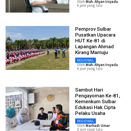
Oleh
Muh. Ahyan Irsyada
6 jam yang lalu
Pemprov Sulbar
Pusatkan Upacara
HUT Ke-81 di
Lapangan Ahmad
Kirang Mamuju
REGIONAL
Oleh
Muh. Ahyan Irsyada
6 jam yang lalu
Sambut Hari
Pengayoman Ke-81,
Kemenkum Sulbar
Edukasi Hak Cipta
Pelaku Usaha
REGIONAL
Oleh
Marhadi Umar
6 jam yang lalu