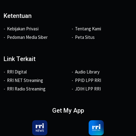
Ketentuan
Kebijakan Privasi
Tentang Kami
Pedoman Media Siber
Peta Situs
Link Terkait
RRI Digital
Audio Library
RRI NET Streaming
PPID LPP RRI
RRI Radio Streaming
JDIH LPP RRI
Get My App