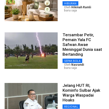
HIBURAN
Oleh
Hikmah Ramli
baru saja
Tersambar Petir,
Pemain Yala FC
Safwan Awae
Meninggal Dunia saat
Bertanding
SEPAK BOLA
Oleh
Nasrandi
baru saja
Jelang HUT RI,
Kominfo Sulbar Ajak
Warga Waspadai
Hoaks
REGIONAL