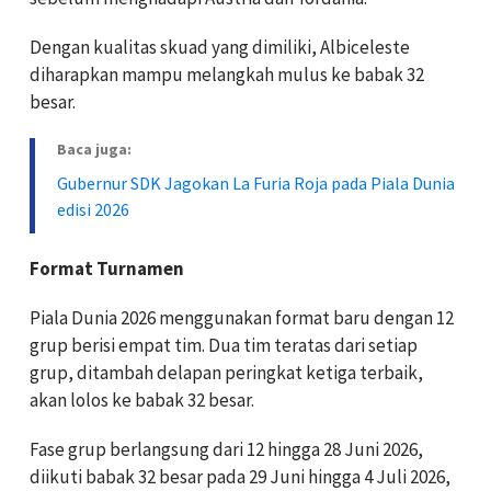
Dengan kualitas skuad yang dimiliki, Albiceleste
diharapkan mampu melangkah mulus ke babak 32
besar.
Baca juga:
Gubernur SDK Jagokan La Furia Roja pada Piala Dunia
edisi 2026
Format Turnamen
Piala Dunia 2026 menggunakan format baru dengan 12
grup berisi empat tim. Dua tim teratas dari setiap
grup, ditambah delapan peringkat ketiga terbaik,
akan lolos ke babak 32 besar.
Fase grup berlangsung dari 12 hingga 28 Juni 2026,
diikuti babak 32 besar pada 29 Juni hingga 4 Juli 2026,