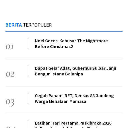
BERITA
TERPOPULER
Noel Gecesi Kabusu : The Nightmare
01
Before Christmas2
Dapat Gelar Adat, Gubernur Sulbar Janji
02
Bangun Istana Balanipa
Cegah Paham IRET, Densus 88 Gandeng
03
Warga Mehalaan Mamasa
Latihan Hari Pertama Paskibraka 2026
04