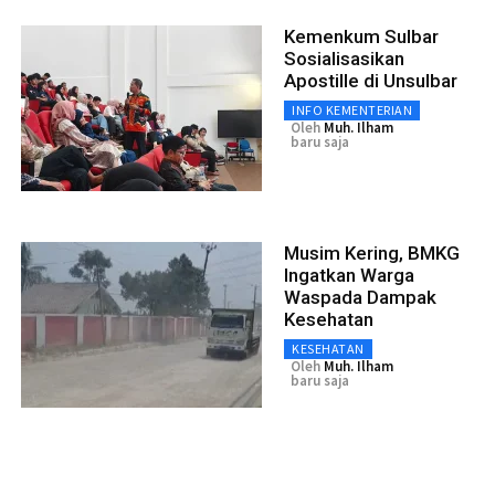
Kemenkum Sulbar
Sosialisasikan
Apostille di Unsulbar
INFO KEMENTERIAN
Oleh
Muh. Ilham
baru saja
Musim Kering, BMKG
Ingatkan Warga
Waspada Dampak
Kesehatan
KESEHATAN
Oleh
Muh. Ilham
baru saja