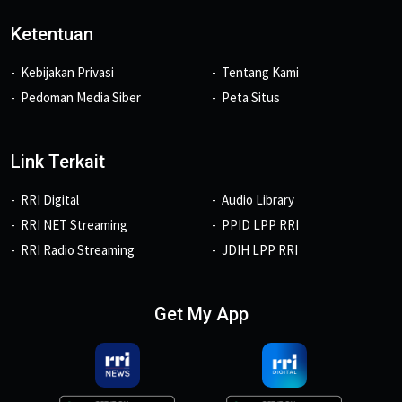
Ketentuan
Kebijakan Privasi
Tentang Kami
Pedoman Media Siber
Peta Situs
Link Terkait
RRI Digital
Audio Library
RRI NET Streaming
PPID LPP RRI
RRI Radio Streaming
JDIH LPP RRI
Get My App