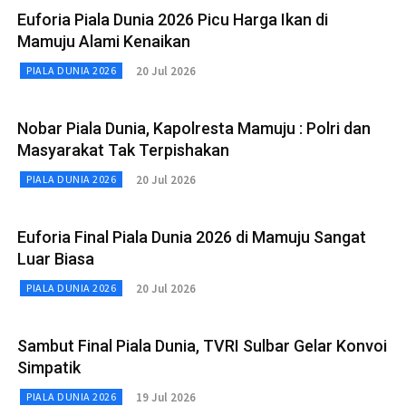
Euforia Piala Dunia 2026 Picu Harga Ikan di
Mamuju Alami Kenaikan
20 Jul 2026
PIALA DUNIA 2026
Nobar Piala Dunia, Kapolresta Mamuju : Polri dan
Masyarakat Tak Terpishakan
20 Jul 2026
PIALA DUNIA 2026
Euforia Final Piala Dunia 2026 di Mamuju Sangat
Luar Biasa
20 Jul 2026
PIALA DUNIA 2026
Sambut Final Piala Dunia, TVRI Sulbar Gelar Konvoi
Simpatik
19 Jul 2026
PIALA DUNIA 2026