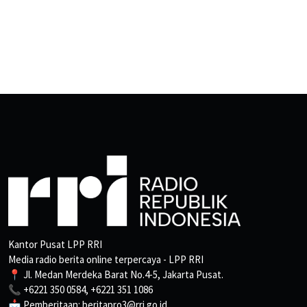
Kantor Pusat LPP RRI
Media radio berita online terpercaya - LPP RRI
📍 Jl. Medan Merdeka Barat No.4-5, Jakarta Pusat.
📞 +6221 350 0584, +6221 351 1086
📩 Pemberitaan: beritapro3@rri.go.id