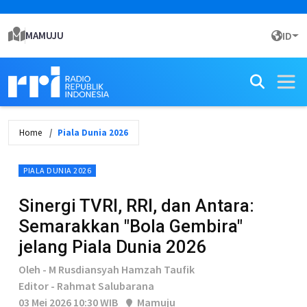
MAMUJU
ID
Home
Piala Dunia 2026
PIALA DUNIA 2026
Sinergi TVRI, RRI, dan Antara:
Semarakkan "Bola Gembira"
jelang Piala Dunia 2026
Oleh - M Rusdiansyah Hamzah Taufik
Editor - Rahmat Salubarana
03 Mei 2026 10:30 WIB
Mamuju