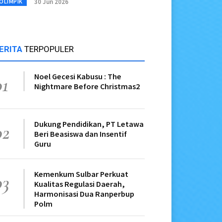
30 Jun 2026
OLIMPIK
ERITA
TERPOPULER
Noel Gecesi Kabusu : The
01
Nightmare Before Christmas2
Dukung Pendidikan, PT Letawa
02
Beri Beasiswa dan Insentif
Guru
Kemenkum Sulbar Perkuat
03
Kualitas Regulasi Daerah,
Harmonisasi Dua Ranperbup
Polm