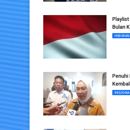
Playlis
Bulan 
HIBURAN
Penuhi
Kembal
REGIONA