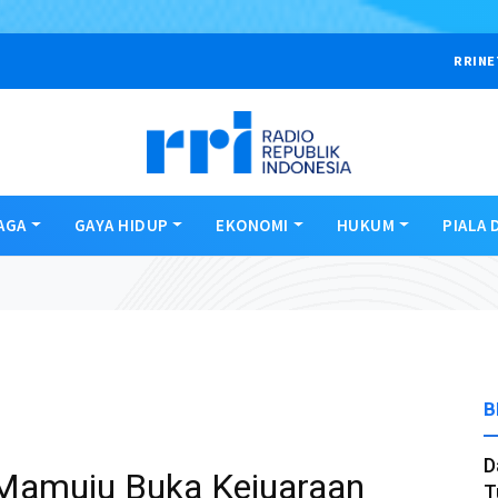
RRINE
AGA
GAYA HIDUP
EKONOMI
HUKUM
PIALA 
B
D
Mamuju Buka Kejuaraan
T