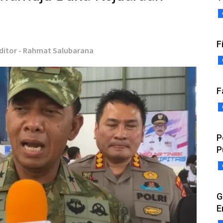
F
ditor - Rahmat Salubarana
F
P
P
G
E