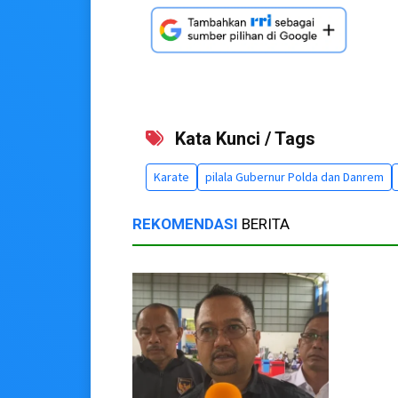
Kata Kunci / Tags
Karate
pilala Gubernur Polda dan Danrem
REKOMENDASI
BERITA