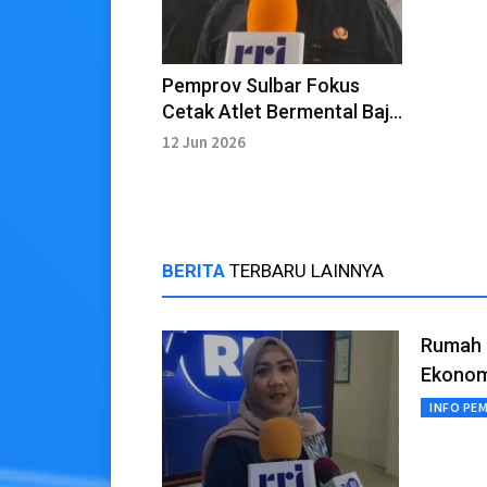
Pemprov Sulbar Fokus
Cetak Atlet Bermental Baja
menuju Pentas Dunia
12 Jun 2026
BERITA
TERBARU LAINNYA
Rumah 
Ekonom
INFO PE