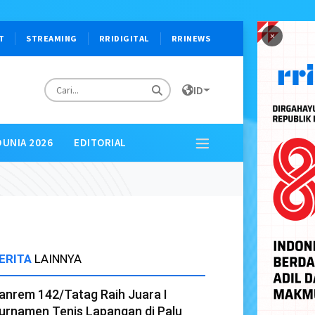
×
T
STREAMING
RRIDIGITAL
RRINEWS
ID
DUNIA 2026
EDITORIAL
ERITA
LAINNYA
anrem 142/Tatag Raih Juara I
urnamen Tenis Lapangan di Palu