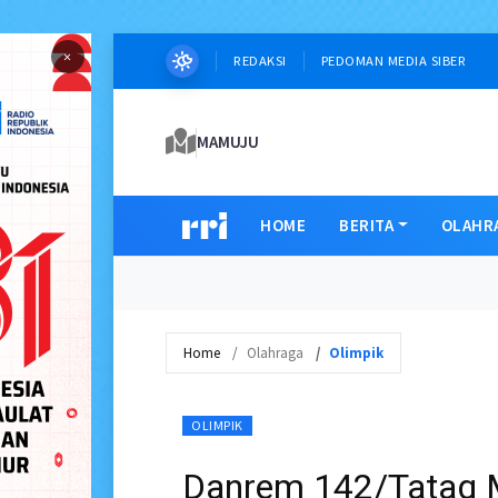
×
REDAKSI
PEDOMAN MEDIA SIBER
MAMUJU
HOME
BERITA
OLAHR
Home
Olahraga
Olimpik
OLIMPIK
Danrem 142/Tatag 