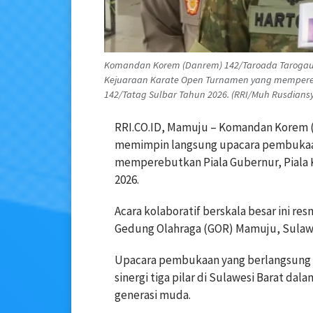
Komandan Korem (Danrem) 142/Taroada Tarogau
Kejuaraan Karate Open Turnamen yang mempereb
142/Tatag Sulbar Tahun 2026. (RRI/Muh Rusdiansy
RRI.CO.ID, Mamuju – Komandan Korem (
memimpin langsung upacara pembukaa
memperebutkan Piala Gubernur, Piala 
2026.
Acara kolaboratif berskala besar ini re
Gedung Olahraga (GOR) Mamuju, Sulawe
Upacara pembukaan yang berlangsung 
sinergi tiga pilar di Sulawesi Barat da
generasi muda.