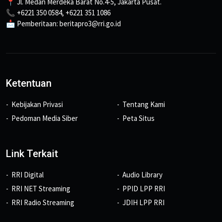
📍 Jl. Medan Merdeka Barat No.4-5, Jakarta Pusat.
📞 +6221 350 0584, +6221 351 1086
📩 Pemberitaan: beritapro3@rri.go.id
Ketentuan
Kebijakan Privasi
Tentang Kami
Pedoman Media Siber
Peta Situs
Link Terkait
RRI Digital
Audio Library
RRI NET Streaming
PPID LPP RRI
RRI Radio Streaming
JDIH LPP RRI