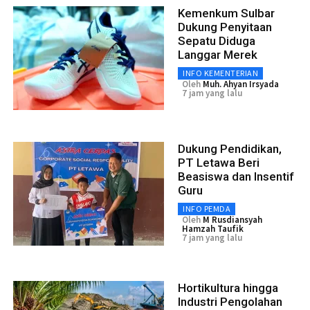
Kemenkum Sulbar
Dukung Penyitaan
Sepatu Diduga
Langgar Merek
INFO KEMENTERIAN
Oleh
Muh. Ahyan Irsyada
7 jam yang lalu
Dukung Pendidikan,
PT Letawa Beri
Beasiswa dan Insentif
Guru
INFO PEMDA
Oleh
M Rusdiansyah
Hamzah Taufik
7 jam yang lalu
Hortikultura hingga
Industri Pengolahan