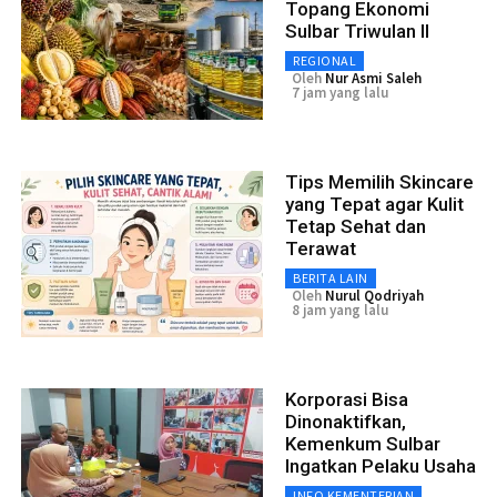
Topang Ekonomi
Sulbar Triwulan II
REGIONAL
Oleh
Nur Asmi Saleh
7 jam yang lalu
Tips Memilih Skincare
yang Tepat agar Kulit
Tetap Sehat dan
Terawat
BERITA LAIN
Oleh
Nurul Qodriyah
8 jam yang lalu
Korporasi Bisa
Dinonaktifkan,
Kemenkum Sulbar
Ingatkan Pelaku Usaha
INFO KEMENTERIAN