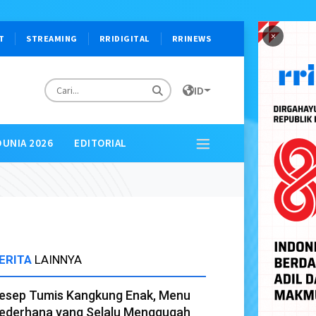
×
T
STREAMING
RRIDIGITAL
RRINEWS
ID
DUNIA 2026
EDITORIAL
ERITA
LAINNYA
esep Tumis Kangkung Enak, Menu
ederhana yang Selalu Menggugah