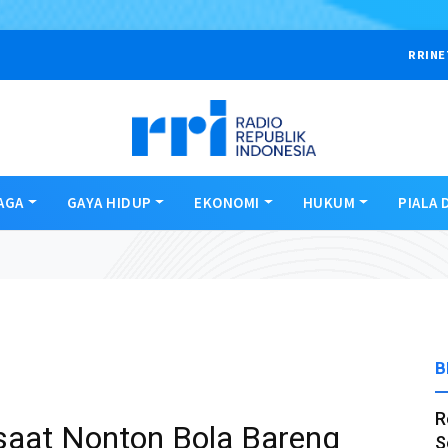
RRINE
AGA
GAYA HIDUP
EKONOMI
HUKUM
PIALA 
B
R
 saat Nonton Bola Bareng
S