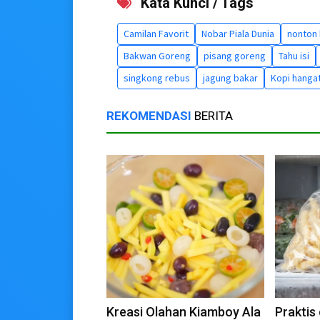
Kata Kunci / Tags
Camilan Favorit
Nobar Piala Dunia
nonton
Bakwan Goreng
pisang goreng
Tahu isi
singkong rebus
jagung bakar
Kopi hanga
REKOMENDASI
BERITA
Kreasi Olahan Kiamboy Ala
Praktis