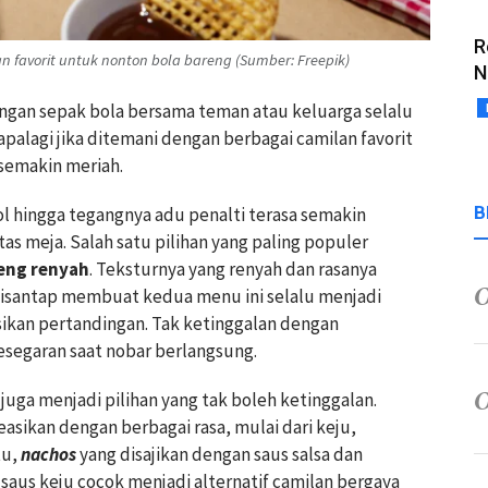
R
 favorit untuk nonton bola bareng (Sumber: Freepik)
N
gan sepak bola bersama teman atau keluarga selalu
alagi jika ditemani dengan berbagai camilan favorit
semakin meriah.
B
gol hingga tegangnya adu penalti terasa semakin
tas meja. Salah satu pilihan yang paling populer
eng renyah
. Teksturnya yang renyah dan rasanya
disantap membuat kedua menu ini selalu menjadi
sikan pertandingan. Tak ketinggalan dengan
egaran saat nobar berlangsung.
juga menjadi pilihan yang tak boleh ketinggalan.
easikan dengan berbagai rasa, mulai dari keju,
tu,
nachos
yang disajikan dengan saus salsa dan
 saus keju cocok menjadi alternatif camilan bergaya