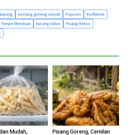
 bareng
kentang goreng renyah
Popcorn
#softdrink
Tempe Mendoan
kacang rebus
Pisang Rebus
t
 dan Mudah,
Pisang Goreng, Cemilan