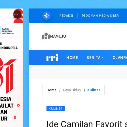
×
REDAKSI
PEDOMAN MEDIA SIBER
MAMUJU
HOME
BERITA
OLAHR
Home
Gaya Hidup
Kuliner
KULINER
Ide Camilan Favorit