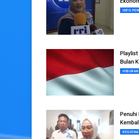
Ekonom
INFO PE
Playlis
Bulan 
HIBURAN
Penuhi
Kembal
REGIONA