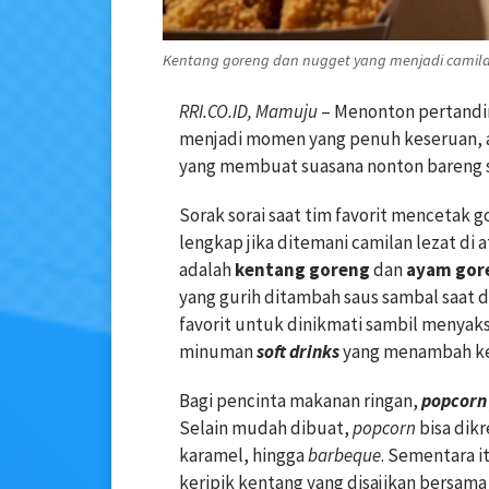
Kentang goreng dan nugget yang menjadi camilan
RRI.CO.ID, Mamuju
– Menonton pertandin
menjadi momen yang penuh keseruan, ap
yang membuat suasana nonton bareng 
Sorak sorai saat tim favorit mencetak 
lengkap jika ditemani camilan lezat di a
adalah
kentang goreng
dan
ayam gor
yang gurih ditambah saus sambal saat 
favorit untuk dinikmati sambil menyak
minuman
soft drinks
yang menambah kes
Bagi pencinta makanan ringan,
popcorn
Selain mudah dibuat,
popcorn
bisa dikr
karamel, hingga
barbeque
. Sementara i
keripik kentang yang disajikan bersama