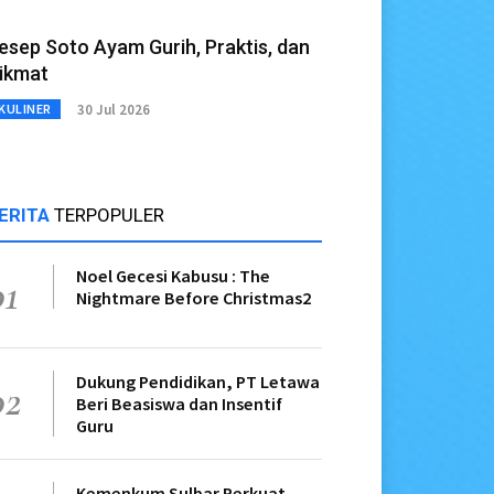
esep Soto Ayam Gurih, Praktis, dan
ikmat
30 Jul 2026
KULINER
ERITA
TERPOPULER
Noel Gecesi Kabusu : The
01
Nightmare Before Christmas2
Dukung Pendidikan, PT Letawa
02
Beri Beasiswa dan Insentif
Guru
Kemenkum Sulbar Perkuat