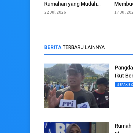
Rumahan yang Mudah
Membua
Dibuat
Frozen
22 Jul 2026
17 Jul 20
BERITA
TERBARU LAINNYA
Pangdam
Ikut Be
SEPAK B
Rumah 