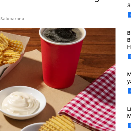
S
 Salubarana
B
B
H
M
y
L
M