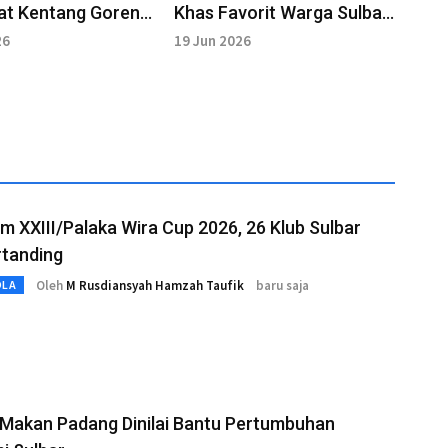
t Kentang Goreng
Khas Favorit Warga Sulbar
 di Rumah
Temani Keseruan
26
19 Jun 2026
Menonton Bola
 XXIII/Palaka Wira Cup 2026, 26 Klub Sulbar
rtanding
Oleh
M Rusdiansyah Hamzah Taufik
baru saja
OLA
Makan Padang Dinilai Bantu Pertumbuhan