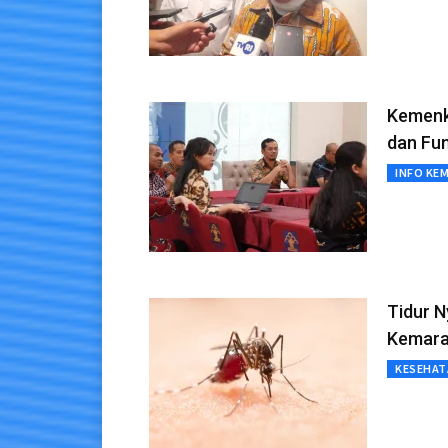
Kemenk
dan Fu
INFO KE
Tidur 
Kemar
KESEHAT