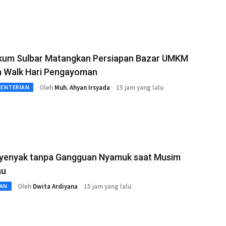
um Sulbar Matangkan Persiapan Bazar UMKM
n Walk Hari Pengayoman
Oleh
Muh. Ahyan Irsyada
15 jam yang lalu
MENTERIAN
Nyenyak tanpa Gangguan Nyamuk saat Musim
au
Oleh
Dwita Ardiyana
15 jam yang lalu
AN