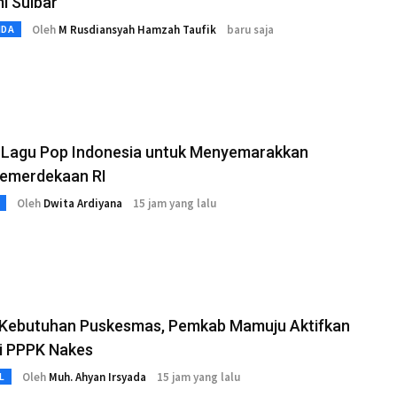
i Sulbar
Oleh
M Rusdiansyah Hamzah Taufik
baru saja
MDA
t Lagu Pop Indonesia untuk Menyemarakkan
Kemerdekaan RI
Oleh
Dwita Ardiyana
15 jam yang lalu
 Kebutuhan Puskesmas, Pemkab Mamuju Aktifkan
i PPPK Nakes
Oleh
Muh. Ahyan Irsyada
15 jam yang lalu
L