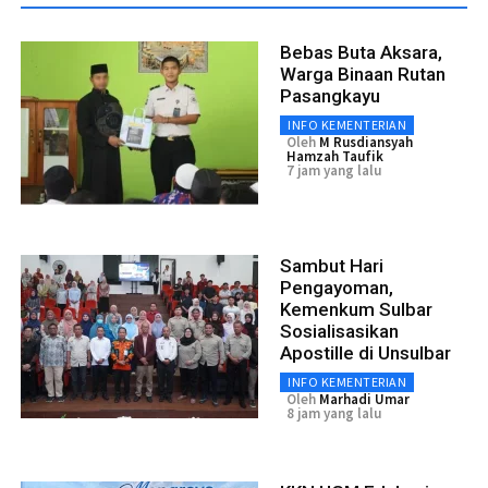
Bebas Buta Aksara,
Warga Binaan Rutan
Pasangkayu
INFO KEMENTERIAN
Oleh
M Rusdiansyah
Hamzah Taufik
7 jam yang lalu
Sambut Hari
Pengayoman,
Kemenkum Sulbar
Sosialisasikan
Apostille di Unsulbar
INFO KEMENTERIAN
Oleh
Marhadi Umar
8 jam yang lalu