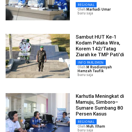
REGIONAL
Oleh
Marhadi Umar
baru saja
Sambut HUT Ke-1
Kodam Palaka Wira,
Korem 142/Tatag
Ziarah ke TMP Pati'di
INFO PARLEMEN
Oleh
M Rusdiansyah
Hamzah Taufik
baru saja
Karhutla Meningkat di
Mamuju, Simboro–
Sumare Sumbang 80
Persen Kasus
REGIONAL
Oleh
Muh. Ilham
baru saja