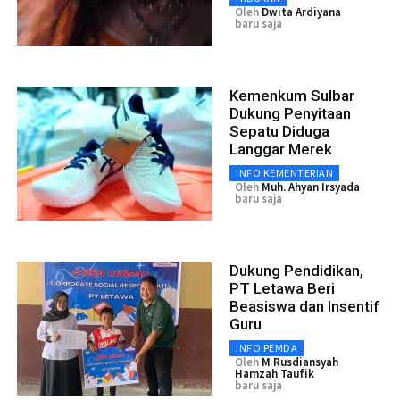
Oleh
Dwita Ardiyana
baru saja
Kemenkum Sulbar
Dukung Penyitaan
Sepatu Diduga
Langgar Merek
INFO KEMENTERIAN
Oleh
Muh. Ahyan Irsyada
baru saja
Dukung Pendidikan,
PT Letawa Beri
Beasiswa dan Insentif
Guru
INFO PEMDA
Oleh
M Rusdiansyah
Hamzah Taufik
baru saja