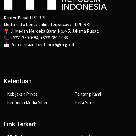
Kantor Pusat LPP RRI
Media radio berita online terpercaya - LPP RRI
📍 Jl. Medan Merdeka Barat No.4-5, Jakarta Pusat.
📞 +6221 350 0584, +6221 351 1086
📩 Pemberitaan: beritapro3@rri.go.id
Ketentuan
Kebijakan Privasi
Tentang Kami
Pedoman Media Siber
Peta Situs
Link Terkait