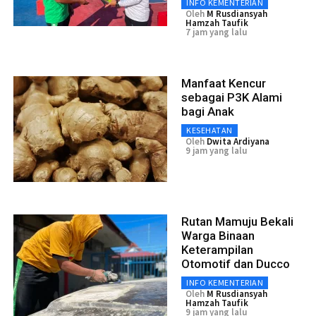
INFO KEMENTERIAN
Oleh
M Rusdiansyah
Hamzah Taufik
7 jam yang lalu
Manfaat Kencur
sebagai P3K Alami
bagi Anak
KESEHATAN
Oleh
Dwita Ardiyana
9 jam yang lalu
Rutan Mamuju Bekali
Warga Binaan
Keterampilan
Otomotif dan Ducco
INFO KEMENTERIAN
Oleh
M Rusdiansyah
Hamzah Taufik
9 jam yang lalu