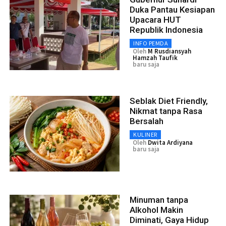
Duka Pantau Kesiapan
Upacara HUT
Republik Indonesia
INFO PEMDA
Oleh
M Rusdiansyah
Hamzah Taufik
baru saja
Seblak Diet Friendly,
Nikmat tanpa Rasa
Bersalah
KULINER
Oleh
Dwita Ardiyana
baru saja
Minuman tanpa
Alkohol Makin
Diminati, Gaya Hidup