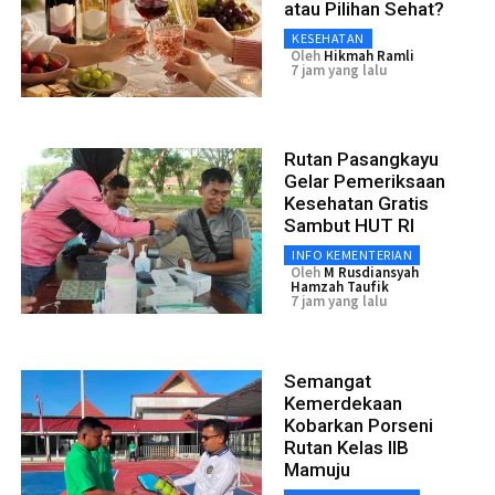
atau Pilihan Sehat?
KESEHATAN
Oleh
Hikmah Ramli
7 jam yang lalu
Rutan Pasangkayu
Gelar Pemeriksaan
Kesehatan Gratis
Sambut HUT RI
INFO KEMENTERIAN
Oleh
M Rusdiansyah
Hamzah Taufik
7 jam yang lalu
Semangat
Kemerdekaan
Kobarkan Porseni
Rutan Kelas IIB
Mamuju