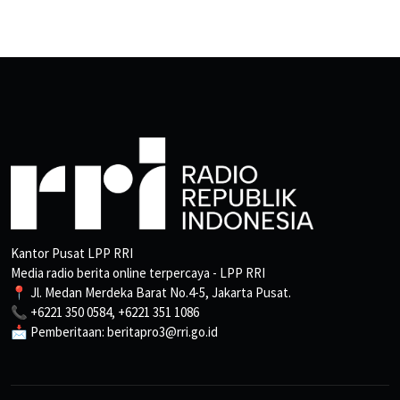
Kantor Pusat LPP RRI
Media radio berita online terpercaya - LPP RRI
📍 Jl. Medan Merdeka Barat No.4-5, Jakarta Pusat.
📞 +6221 350 0584, +6221 351 1086
📩 Pemberitaan: beritapro3@rri.go.id