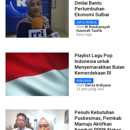
Dinilai Bantu
Pertumbuhan
Ekonomi Sulbar
INFO PEMDA
Oleh
M Rusdiansyah
Hamzah Taufik
baru saja
Playlist Lagu Pop
Indonesia untuk
Menyemarakkan Bulan
Kemerdekaan RI
HIBURAN
Oleh
Dwita Ardiyana
13 jam yang lalu
Penuhi Kebutuhan
Puskesmas, Pemkab
Mamuju Aktifkan
Kembali PPPK Nakes