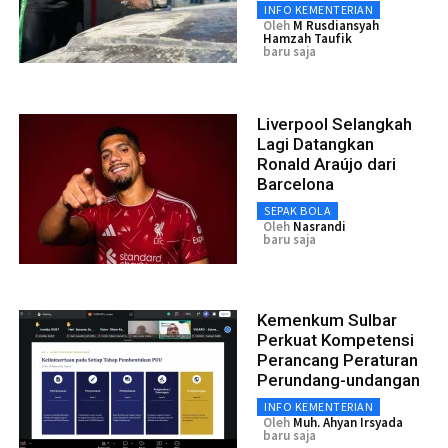
INFO KEMENTERIAN
Oleh
M Rusdiansyah
Hamzah Taufik
baru saja
Liverpool Selangkah
Lagi Datangkan
Ronald Araújo dari
Barcelona
SEPAK BOLA
Oleh
Nasrandi
baru saja
Kemenkum Sulbar
Perkuat Kompetensi
Perancang Peraturan
Perundang-undangan
INFO KEMENTERIAN
Oleh
Muh. Ahyan Irsyada
baru saja