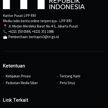
Kantor Pusat LPP RRI
Media radio berita online terpercaya - LPP RRI
📍 Jl. Medan Merdeka Barat No.4-5, Jakarta Pusat.
📞 +6221 350 0584, +6221 351 1086
📩 Pemberitaan: beritapro3@rri.go.id
Ketentuan
Kebijakan Privasi
Tentang Kami
Pedoman Media Siber
Peta Situs
Link Terkait