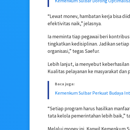
Kemenkum Sulbar Dorong Optimalisa
“Lewat monev, hambatan kerja bisa diide
efektivitas naik,” jelasnya.
Ia meminta tiap pegawai beri kontribusi
tingkatkan kedisiplinan. Jadikan seti
organisasi,” tegas Saefur.
Lebih lanjut, ia menyebut keberhasilan o
Kualitas pelayanan ke masyarakat dan 
Baca juga:
Kemenkum Sulbar Perkuat Budaya Int
“Setiap program harus hasilkan manfaa
tata kelola pemerintahan lebih baik,” 
Melalui monev ini, Kanwil Kemenkum 