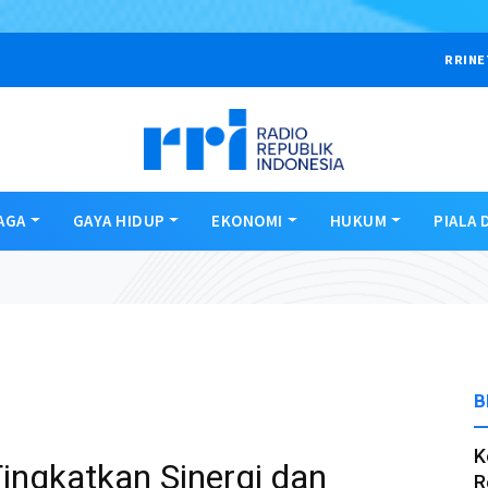
RRINE
AGA
GAYA HIDUP
EKONOMI
HUKUM
PIALA 
B
K
ingkatkan Sinergi dan
R