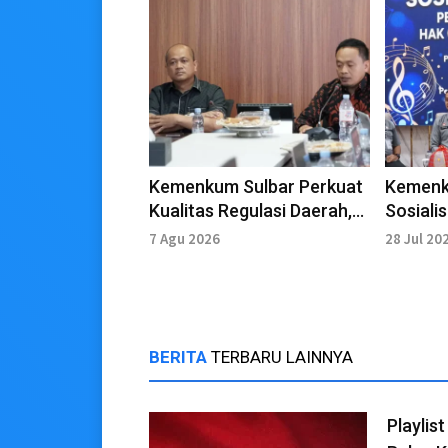
Kemenkum Sulbar Perkuat
Kemenk
Kualitas Regulasi Daerah,
Sosiali
Harmonisasi Dua
Hak Cip
7 Agu 2026
28 Jul 20
Ranperbup Polm
BERITA
TERBARU LAINNYA
Playlis