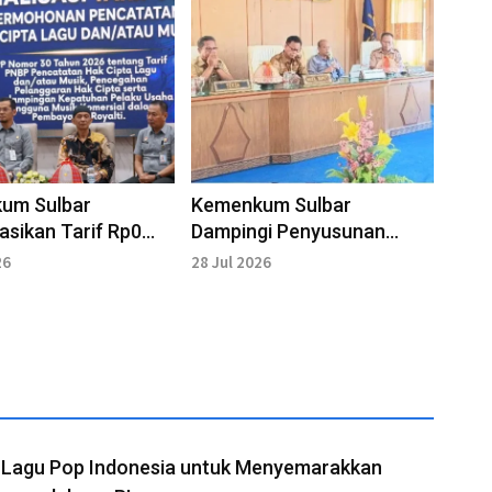
um Sulbar
Kemenkum Sulbar
sasikan Tarif Rp0
Dampingi Penyusunan
ta Lagu dan Royalti
Raperda Pajak dan
26
28 Jul 2026
Retribusi Mamasa
t Lagu Pop Indonesia untuk Menyemarakkan