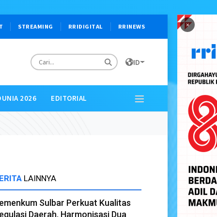
×
T
STREAMING
RRIDIGITAL
RRINEWS
ID
DUNIA 2026
EDITORIAL
ERITA
LAINNYA
emenkum Sulbar Perkuat Kualitas
egulasi Daerah, Harmonisasi Dua