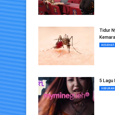
Tidur 
Kemar
KESEHAT
5 Lagu 
HIBURAN