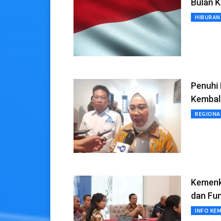
Bulan 
HIBURAN
Penuhi
Kembal
REGIONA
Kemenk
dan Fu
INFO KE