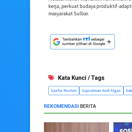
kerja, perkuat budaya produktif-adapt
masyarakat Sulbar.
Kata Kunci / Tags
Saefur Rochim
Supratman Andi Atgas
kak
REKOMENDASI
BERITA