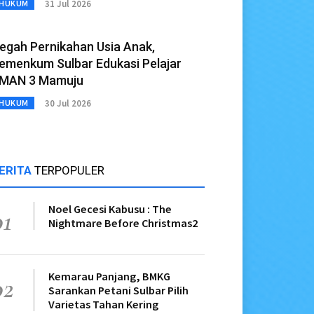
31 Jul 2026
HUKUM
egah Pernikahan Usia Anak,
emenkum Sulbar Edukasi Pelajar
MAN 3 Mamuju
30 Jul 2026
HUKUM
ERITA
TERPOPULER
Noel Gecesi Kabusu : The
01
Nightmare Before Christmas2
Kemarau Panjang, BMKG
02
Sarankan Petani Sulbar Pilih
Varietas Tahan Kering