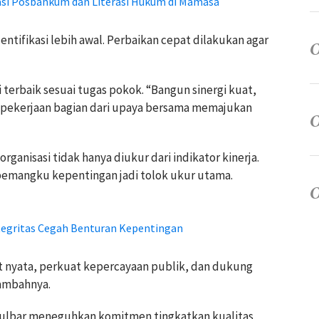
si Posbankum dan Literasi Hukum di Mamasa
ntifikasi lebih awal. Perbaikan cepat dilakukan agar
 terbaik sesuai tugas pokok. “Bangun sinergi kuat,
ap pekerjaan bagian dari upaya bersama memajukan
rganisasi tidak hanya diukur dari indikator kinerja.
pemangku kepentingan jadi tolok ukur utama.
egritas Cegah Benturan Kepentingan
t nyata, perkuat kepercayaan publik, dan dukung
tambahnya.
Sulbar meneguhkan komitmen tingkatkan kualitas