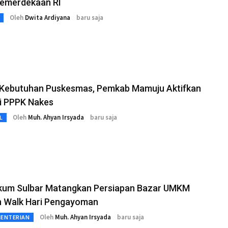
Kemerdekaan RI
Oleh
Dwita Ardiyana
baru saja
 Kebutuhan Puskesmas, Pemkab Mamuju Aktifkan
i PPPK Nakes
Oleh
Muh. Ahyan Irsyada
baru saja
L
um Sulbar Matangkan Persiapan Bazar UMKM
n Walk Hari Pengayoman
Oleh
Muh. Ahyan Irsyada
baru saja
MENTERIAN