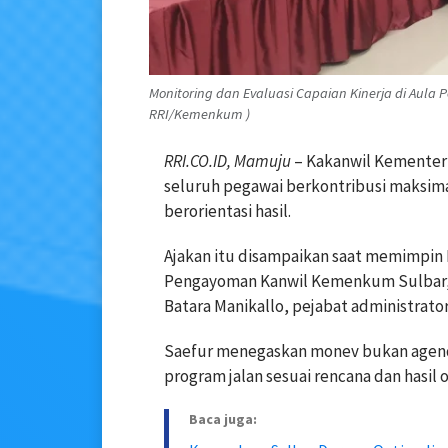
Monitoring dan Evaluasi Capaian Kinerja di Aula
RRI/Kemenkum )
RRI.CO.ID, Mamuju
– Kakanwil Kementer
seluruh pegawai berkontribusi maksimal.
berorientasi hasil.
Ajakan itu disampaikan saat memimpin M
Pengayoman Kanwil Kemenkum Sulbar, Ka
Batara Manikallo, pejabat administrator
Saefur menegaskan monev bukan agenda 
program jalan sesuai rencana dan hasil 
Baca juga: