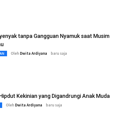
Nyenyak tanpa Gangguan Nyamuk saat Musim
au
Oleh
Dwita Ardiyana
baru saja
AN
Hipdut Kekinian yang Digandrungi Anak Muda
Oleh
Dwita Ardiyana
baru saja