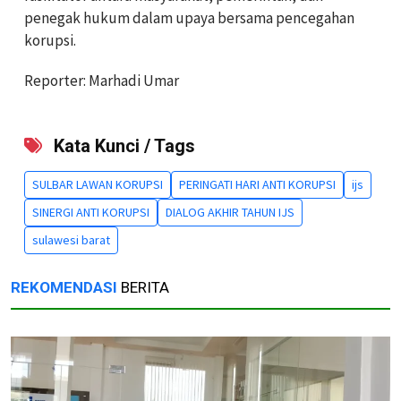
penegak hukum dalam upaya bersama pencegahan
korupsi.
Reporter: Marhadi Umar
Kata Kunci / Tags
SULBAR LAWAN KORUPSI
PERINGATI HARI ANTI KORUPSI
ijs
SINERGI ANTI KORUPSI
DIALOG AKHIR TAHUN IJS
sulawesi barat
REKOMENDASI
BERITA