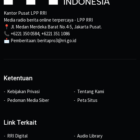
Kantor Pusat LPP RRI
Media radio berita online terpercaya - LPP RRI
📍 Jl. Medan Merdeka Barat No.4-5, Jakarta Pusat.
📞 +6221 350 0584, +6221 351 1086
📩 Pemberitaan: beritapro3@rri.go.id
Ketentuan
Kebijakan Privasi
Tentang Kami
Pedoman Media Siber
Peta Situs
Link Terkait
RRI Digital
Audio Library