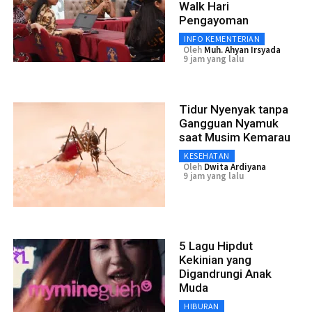
Walk Hari
Pengayoman
INFO KEMENTERIAN
Oleh
Muh. Ahyan Irsyada
9 jam yang lalu
Tidur Nyenyak tanpa
Gangguan Nyamuk
saat Musim Kemarau
KESEHATAN
Oleh
Dwita Ardiyana
9 jam yang lalu
5 Lagu Hipdut
Kekinian yang
Digandrungi Anak
Muda
HIBURAN