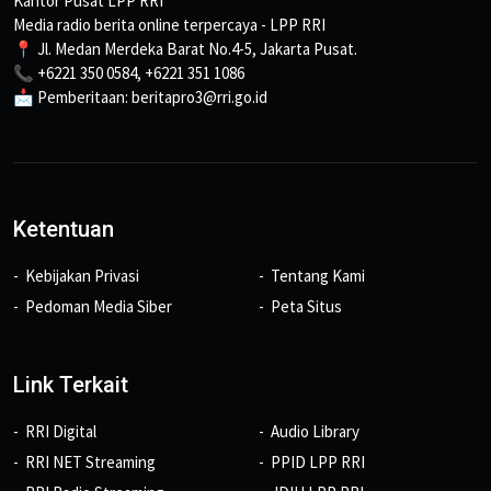
Kantor Pusat LPP RRI
Media radio berita online terpercaya - LPP RRI
📍 Jl. Medan Merdeka Barat No.4-5, Jakarta Pusat.
📞 +6221 350 0584, +6221 351 1086
📩 Pemberitaan: beritapro3@rri.go.id
Ketentuan
Kebijakan Privasi
Tentang Kami
Pedoman Media Siber
Peta Situs
Link Terkait
RRI Digital
Audio Library
RRI NET Streaming
PPID LPP RRI