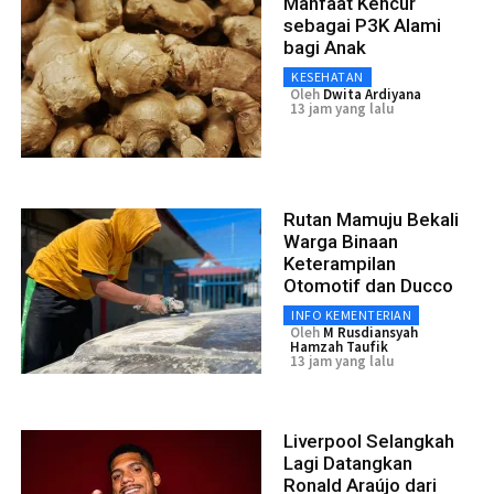
Manfaat Kencur
sebagai P3K Alami
bagi Anak
KESEHATAN
Oleh
Dwita Ardiyana
13 jam yang lalu
Rutan Mamuju Bekali
Warga Binaan
Keterampilan
Otomotif dan Ducco
INFO KEMENTERIAN
Oleh
M Rusdiansyah
Hamzah Taufik
13 jam yang lalu
Liverpool Selangkah
Lagi Datangkan
Ronald Araújo dari