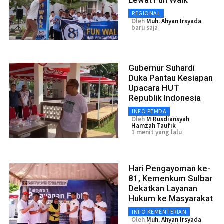
Lewat Fun Walk
REGIONAL
Oleh
Muh. Ahyan Irsyada
baru saja
Gubernur Suhardi
Duka Pantau Kesiapan
Upacara HUT
Republik Indonesia
INFO PEMDA
Oleh
M Rusdiansyah
Hamzah Taufik
1 menit yang lalu
Hari Pengayoman ke-
81, Kemenkum Sulbar
Dekatkan Layanan
Hukum ke Masyarakat
INFO KEMENTERIAN
Oleh
Muh. Ahyan Irsyada