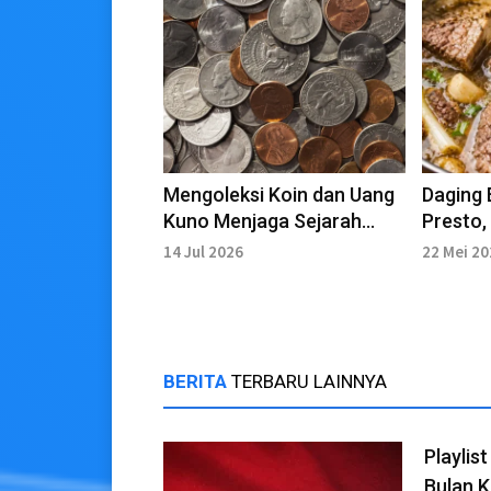
Mengoleksi Koin dan Uang
Daging
Kuno Menjaga Sejarah
Presto,
dalam Genggaman
14 Jul 2026
22 Mei 2
BERITA
TERBARU LAINNYA
Playlis
Bulan 