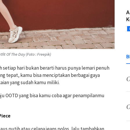
A
K
t Of The Day (Foto : Freepik)
B
h setiap hari bukan berarti harus punya lemari penuh
ng tepat, kamu bisa menciptakan berbagai gaya
kaian yang sudah kamu miliki.
ju OOTD yang bisa kamu coba agar penampilanmu
Piece
kaus putih atau celana jeans polos, lalu tambahkan