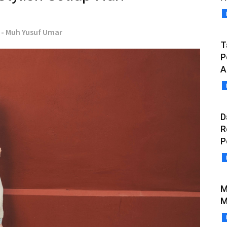
 - Muh Yusuf Umar
T
P
A
D
R
P
M
M