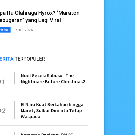
pa Itu Olahraga Hyrox? "Maraton
ebugaran" yang Lagi Viral
7 Jul 2026
HOBI
ERITA
TERPOPULER
Noel Gecesi Kabusu : The
01
Nightmare Before Christmas2
El Nino Kuat Bertahan hingga
02
Maret, Sulbar Diminta Tetap
Waspada
Kemarau Panjang, BMKG