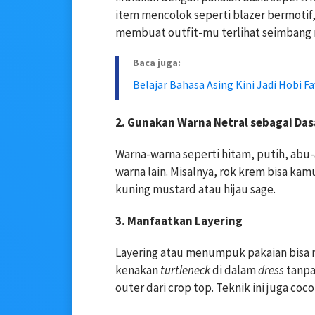
item mencolok seperti blazer bermotif, 
membuat outfit-mu terlihat seimbang
Baca juga:
Belajar Bahasa Asing Kini Jadi Hobi F
2. Gunakan Warna Netral sebagai Das
Warna-warna seperti hitam, putih, abu
warna lain. Misalnya, rok krem bisa ka
kuning mustard atau hijau sage.
3. Manfaatkan Layering
Layering atau menumpuk pakaian bisa
kenakan
turtleneck
di dalam
dress
tanpa
outer dari crop top. Teknik ini juga co