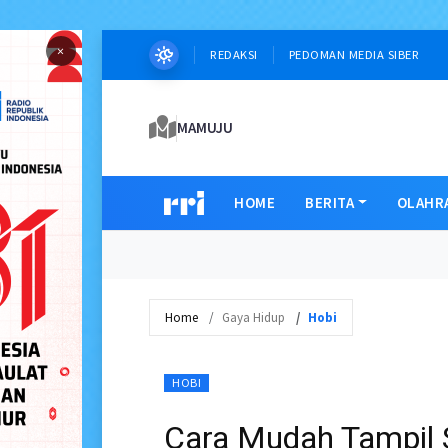
×
REDAKSI
PEDOMAN MEDIA SIBER
MAMUJU
HOME
BERITA
OLAHR
Home
Gaya Hidup
Hobi
HOBI
Cara Mudah Tampil S