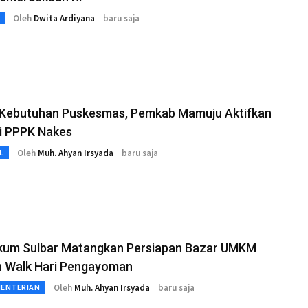
Oleh
Dwita Ardiyana
baru saja
 Kebutuhan Puskesmas, Pemkab Mamuju Aktifkan
i PPPK Nakes
Oleh
Muh. Ahyan Irsyada
baru saja
L
um Sulbar Matangkan Persiapan Bazar UMKM
n Walk Hari Pengayoman
Oleh
Muh. Ahyan Irsyada
baru saja
MENTERIAN