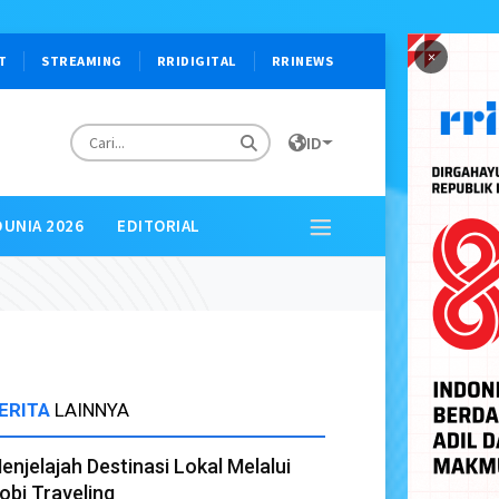
×
T
STREAMING
RRIDIGITAL
RRINEWS
ID
DUNIA 2026
EDITORIAL
ERITA
LAINNYA
enjelajah Destinasi Lokal Melalui
obi Traveling