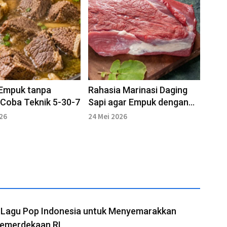
 Empuk tanpa
Rahasia Marinasi Daging
 Coba Teknik 5-30-7
Sapi agar Empuk dengan
Bahan Alami
026
24 Mei 2026
t Lagu Pop Indonesia untuk Menyemarakkan
Kemerdekaan RI