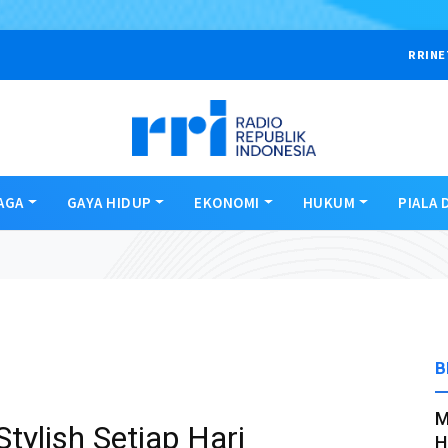
RRINE
AGA
GAYA HIDUP
EKONOMI
HUKUM
PIALA 
B
M
tylish Setiap Hari
H