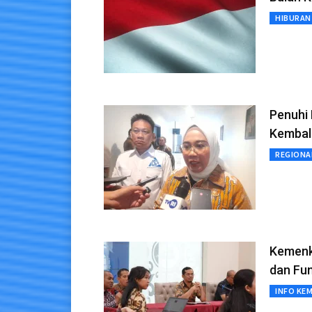
HIBURAN
Penuhi
Kembal
REGIONA
Kemenk
dan Fu
INFO KE