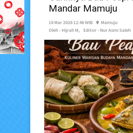
Mandar Mamuju
16 Mar 2026 12:46 WIB
Mamuju
Oleh - Hijrah M,
Editor - Nur Asmi Saleh