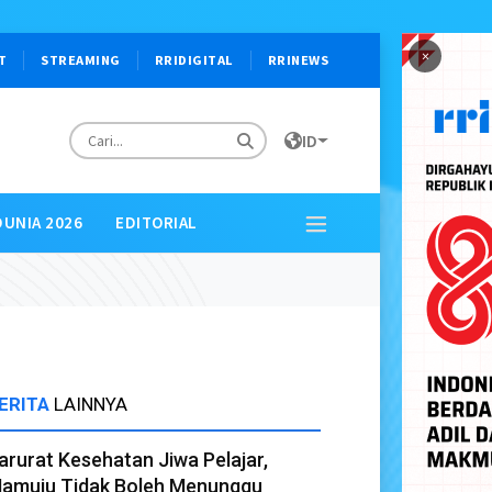
×
T
STREAMING
RRIDIGITAL
RRINEWS
ID
DUNIA 2026
EDITORIAL
ERITA
LAINNYA
arurat Kesehatan Jiwa Pelajar,
amuju Tidak Boleh Menunggu