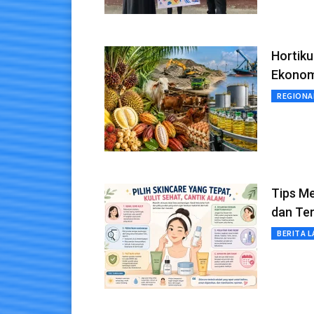
Hortiku
Ekonomi
REGIONA
Tips Me
dan Te
BERITA L