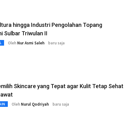
ltura hingga Industri Pengolahan Topang
 Sulbar Triwulan II
Oleh
Nur Asmi Saleh
baru saja
L
milih Skincare yang Tepat agar Kulit Tetap Sehat
rawat
Oleh
Nurul Qodriyah
baru saja
AIN