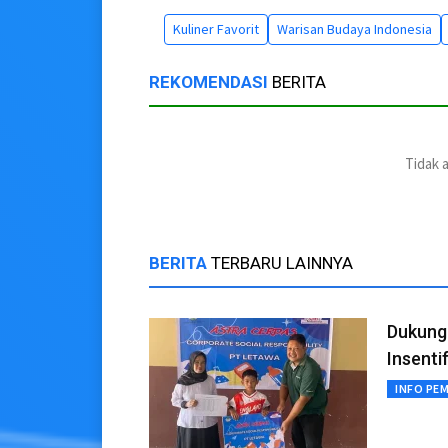
Kuliner Favorit
Warisan Budaya Indonesia
REKOMENDASI
BERITA
Tidak 
BERITA
TERBARU LAINNYA
Dukung 
Insenti
INFO PE