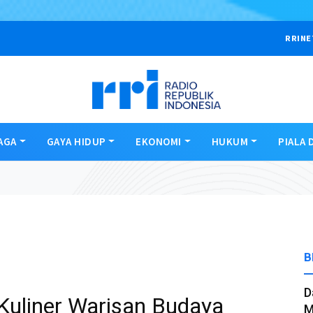
RRINE
AGA
GAYA HIDUP
EKONOMI
HUKUM
PIALA 
B
D
Kuliner Warisan Budaya
M