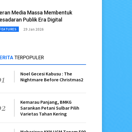
eran Media Massa Membentuk
esadaran Publik Era Digital
29 Jan 2026
FEATURES
ERITA
TERPOPULER
Noel Gecesi Kabusu : The
01
Nightmare Before Christmas2
Kemarau Panjang, BMKG
02
Sarankan Petani Sulbar Pilih
Varietas Tahan Kering
Mahasiswa KKN UGM Tanam 500