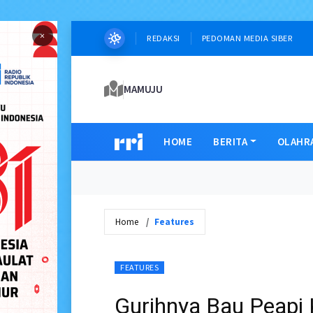
×
REDAKSI
PEDOMAN MEDIA SIBER
MAMUJU
HOME
BERITA
OLAHR
Home
Features
FEATURES
Gurihnya Bau Peapi 