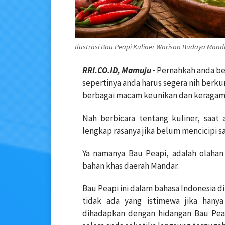
Ilustrasi Bau Peapi Kuliner Warisan Budaya Mand
RRI.CO.ID, Mamuju -
Pernahkah anda ber
sepertinya anda harus segera nih berku
berbagai macam keunikan dan keragama
Nah berbicara tentang kuliner, saat 
lengkap rasanya jika belum mencicipi sa
Ya namanya Bau Peapi, adalah olaha
bahan khas daerah Mandar.
Bau Peapi ini dalam bahasa Indonesia d
tidak ada yang istimewa jika hany
dihadapkan dengan hidangan Bau Peap