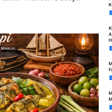
K
K
A
H
M
F
M
M