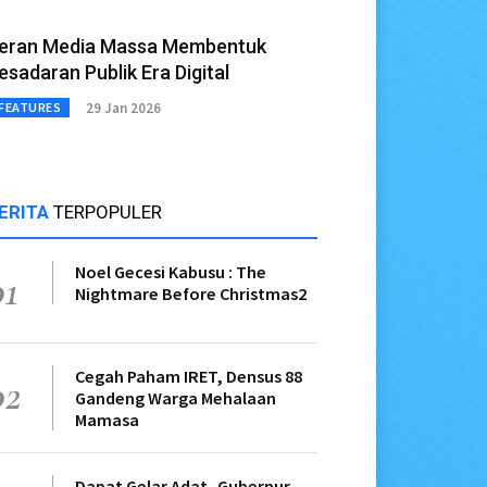
eran Media Massa Membentuk
esadaran Publik Era Digital
29 Jan 2026
FEATURES
ERITA
TERPOPULER
Noel Gecesi Kabusu : The
01
Nightmare Before Christmas2
Cegah Paham IRET, Densus 88
02
Gandeng Warga Mehalaan
Mamasa
Dapat Gelar Adat, Gubernur