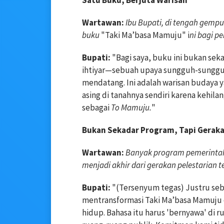
Wartawan:
Ibu Bupati, di tengah gemp
buku
"Taki Ma’basa Mamuju" i
ni bagi p
Bupati:
"Bagi saya, buku ini bukan seka
ihtiyar—sebuah upaya sungguh-sungguh
mendatang. Ini adalah warisan budaya ya
asing di tanahnya sendiri karena kehilan
sebagai
To Mamuju.
"
Bukan Sekadar Program, Tapi Gerak
Wartawan:
Banyak program pemerintah 
menjadi akhir dari gerakan pelestarian t
Bupati:
"(Tersenyum tegas) Justru sebali
mentransformasi Taki Ma’basa Mamuju d
hidup. Bahasa itu harus 'bernyawa' di r