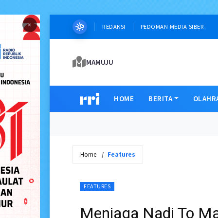
×
REDAKSI
PEDOMAN MEDIA SIBER
MAMUJU
HOME
BERITA
OLAHR
Home
Features
FEATURES
Menjaga Nadi To Ma