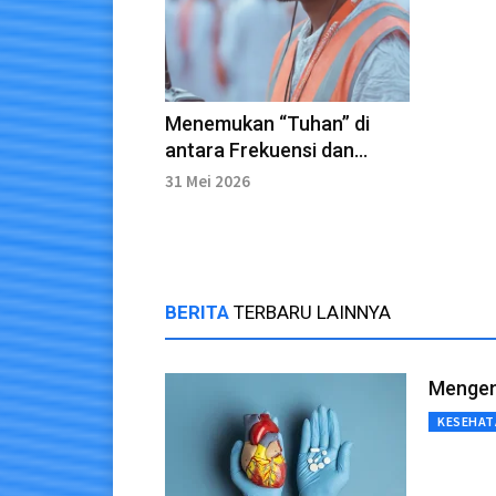
Menemukan “Tuhan” di
antara Frekuensi dan
Desibel
31 Mei 2026
BERITA
TERBARU LAINNYA
Mengena
KESEHAT