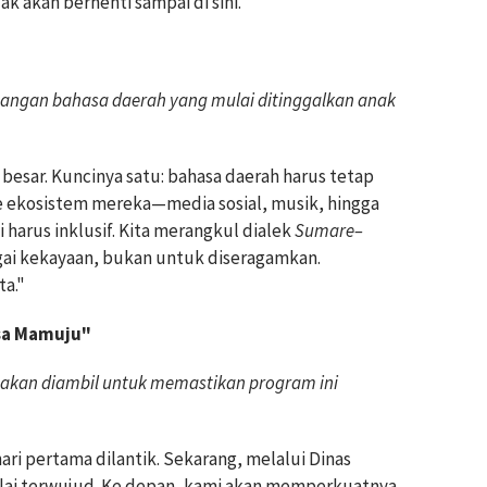
k akan berhenti sampai di sini."
tangan bahasa daerah yang mulai ditinggalkan anak
 besar. Kuncinya satu: bahasa daerah harus tetap
ke ekosistem mereka—media sosial, musik, hingga
ni harus inklusif. Kita merangkul dialek
Sumare–
ai kekayaan, bukan untuk diseragamkan.
ta."
asa Mamuju"
 akan diambil untuk memastikan program ini
 hari pertama dilantik. Sekarang, melalui Dinas
ulai terwujud. Ke depan, kami akan memperkuatnya