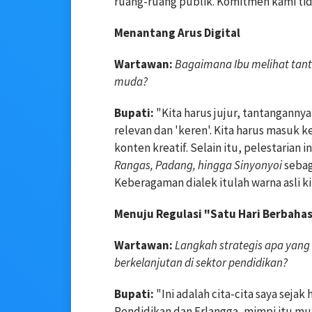
ruang-ruang publik. Komitmen kami tida
Menantang Arus Digital
Wartawan:
Bagaimana Ibu melihat tan
muda?
Bupati:
"Kita harus jujur, tantangannya
relevan dan 'keren'. Kita harus masuk 
konten kreatif. Selain itu, pelestarian i
Rangas, Padang, hingga Sinyonyoi
sebag
Keberagaman dialek itulah warna asli ki
Menuju Regulasi "Satu Hari Berbah
Wartawan:
Langkah strategis apa yang
berkelanjutan di sektor pendidikan?
Bupati:
"Ini adalah cita-cita saya sejak
Pendidikan dan Erlangga, mimpi itu m