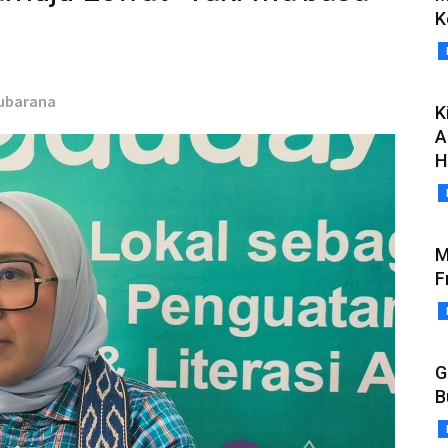
K
lubarana
K
A
H
M
F
G
B