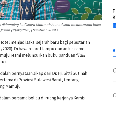
P
K
, M.Si didamping kadispora Khatmah Ahmad saat meluncurkan buku
amis (29/02/2026) ( Sumber : Yusuf )
tel menjadi saksi sejarah baru bagi pelestarian
1/2026). Di bawah sorot lampu dan antusiasme
B
amuju resmi meluncurkan buku panduan
“Taki
ju).
alah pernyataan sikap dari Dr. Hj. Sitti Sutinah
rtama di Provinsi Sulawesi Barat, tentang
ang Mamuju.
alam bersama beliau di ruang kerjanya Kamis.