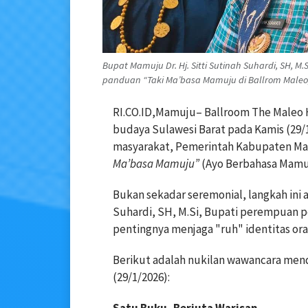
Bupat Mamuju Dr. Hj. Sitti Sutinah Suhardi, SH
panduan “Taki Ma’basa Mamuju di Ballrom Maleo,K
RI.CO.ID,Mamuju– Ballroom The Maleo Ho
budaya Sulawesi Barat pada Kamis (29/
masyarakat, Pemerintah Kabupaten M
Ma’basa Mamuju”
(Ayo Berbahasa Mamu
Bukan sekadar seremonial, langkah ini ad
Suhardi, SH, M.Si, Bupati perempuan pe
pentingnya menjaga "ruh" identitas or
Berikut adalah nukilan wawancara mend
(29/1/2026):
Satu Buku, Berjuta Warisan