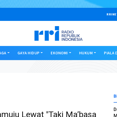
RRINE
AGA
GAYA HIDUP
EKONOMI
HUKUM
PIALA 
B
D
muju Lewat "Taki Ma’basa
M