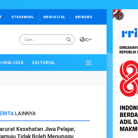
×
T
STREAMING
RRIDIGITAL
RRINEWS
ID
DUNIA 2026
EDITORIAL
ERITA
LAINNYA
arurat Kesehatan Jiwa Pelajar,
amuju Tidak Boleh Menunggu