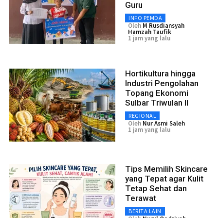
Guru
INFO PEMDA
Oleh
M Rusdiansyah
Hamzah Taufik
1 jam yang lalu
Hortikultura hingga
Industri Pengolahan
Topang Ekonomi
Sulbar Triwulan II
REGIONAL
Oleh
Nur Asmi Saleh
1 jam yang lalu
Tips Memilih Skincare
yang Tepat agar Kulit
Tetap Sehat dan
Terawat
BERITA LAIN