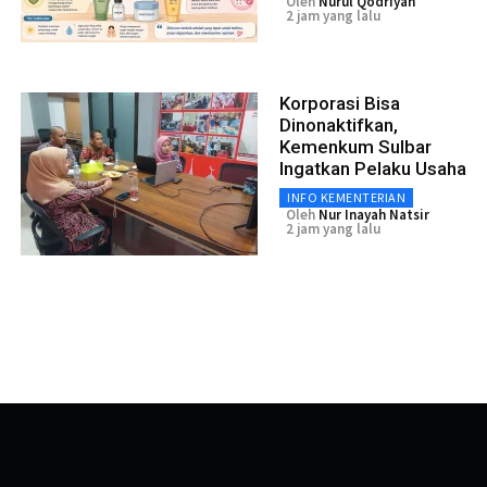
Oleh
Nurul Qodriyah
2 jam yang lalu
Korporasi Bisa
Dinonaktifkan,
Kemenkum Sulbar
Ingatkan Pelaku Usaha
INFO KEMENTERIAN
Oleh
Nur Inayah Natsir
2 jam yang lalu