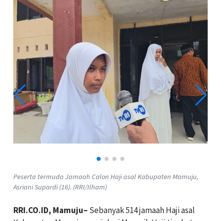
Peserta termuda Jamaah Calon Haji asal Kabupaten Mamuju,
Asriani Supardi (16). (RRI/Ilham)
RRI.CO.ID, Mamuju–
Sebanyak 514 jamaah Haji asal