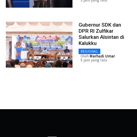
5 jam yang lalu
Gubernur SDK dan
DPR RI Zulfikar
Salurkan Alsintan di
Kalukku
REGIONAL
Oleh
Marhadi Umar
5 jam yang lalu