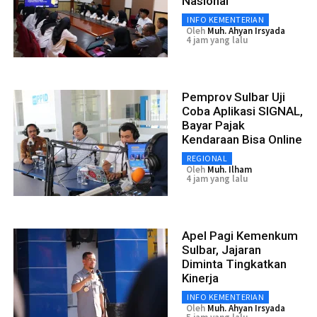
Nasional
INFO KEMENTERIAN
Oleh
Muh. Ahyan Irsyada
4 jam yang lalu
Pemprov Sulbar Uji
Coba Aplikasi SIGNAL,
Bayar Pajak
Kendaraan Bisa Online
REGIONAL
Oleh
Muh. Ilham
4 jam yang lalu
Apel Pagi Kemenkum
Sulbar, Jajaran
Diminta Tingkatkan
Kinerja
INFO KEMENTERIAN
Oleh
Muh. Ahyan Irsyada