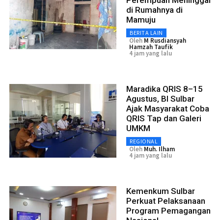
di Rumahnya di
Mamuju
BERITA LAIN
Oleh
M Rusdiansyah
Hamzah Taufik
4 jam yang lalu
Maradika QRIS 8–15
Agustus, BI Sulbar
Ajak Masyarakat Coba
QRIS Tap dan Galeri
UMKM
REGIONAL
Oleh
Muh. Ilham
4 jam yang lalu
Kemenkum Sulbar
Perkuat Pelaksanaan
Program Pemagangan