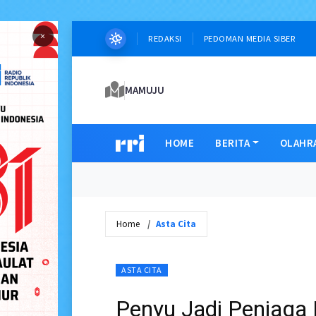
×
REDAKSI
PEDOMAN MEDIA SIBER
MAMUJU
HOME
BERITA
OLAHR
Home
Asta Cita
ASTA CITA
Penyu Jadi Penjaga L