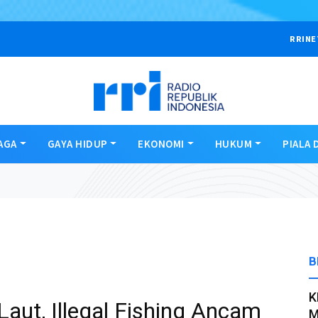
RRINE
AGA
GAYA HIDUP
EKONOMI
HUKUM
PIALA 
B
K
aut, Illegal Fishing Ancam
M