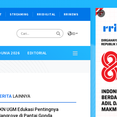
×
T
STREAMING
RRIDIGITAL
RRINEWS
ID
DUNIA 2026
EDITORIAL
ERITA
LAINNYA
KN UGM Edukasi Pentingnya
angrove di Pantai Gonda