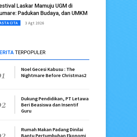
estival Laskar Mamuju UGM di
umare: Padukan Budaya, dan UMKM
3 Agt 2026
ASTA CITA
ERITA
TERPOPULER
Noel Gecesi Kabusu : The
01
Nightmare Before Christmas2
Dukung Pendidikan, PT Letawa
02
Beri Beasiswa dan Insentif
Guru
Rumah Makan Padang Dinilai
03
Bantu Pertumbuhan Ekonomi