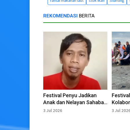
rantai makanan laut
stok ikan
Stunting
REKOMENDASI
BERITA
Festival Penyu Jadikan
Festiva
Anak dan Nelayan Sahabat
Kolabor
Laut
Ekonomi
3 Jul 2026
3 Jul 202