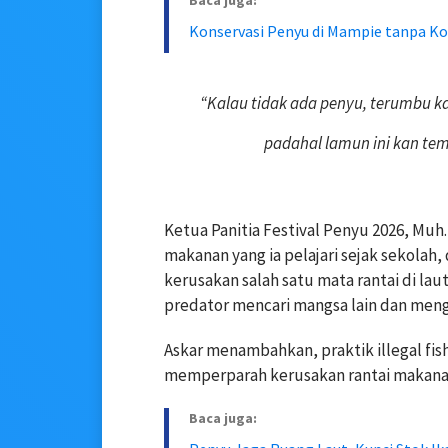
Baca juga:
Konservasi Penyu di Mampie tanpa Kol
“Kalau tidak ada penyu, terumbu k
padahal lamun ini kan te
Ketua Panitia Festival Penyu 2026, Muh.
makanan yang ia pelajari sejak sekolah, d
kerusakan salah satu mata rantai di l
predator mencari mangsa lain dan men
Askar menambahkan, praktik illegal fish
memperparah kerusakan rantai makanan
Baca juga: