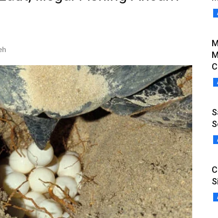
M
eh
M
C
S
S
C
S