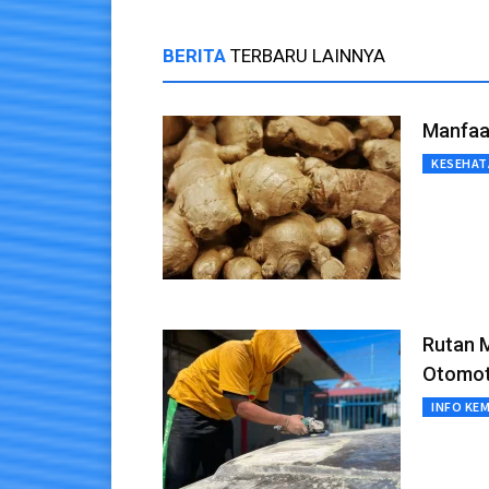
BERITA
TERBARU LAINNYA
Manfaat
KESEHAT
Rutan 
Otomot
INFO KE