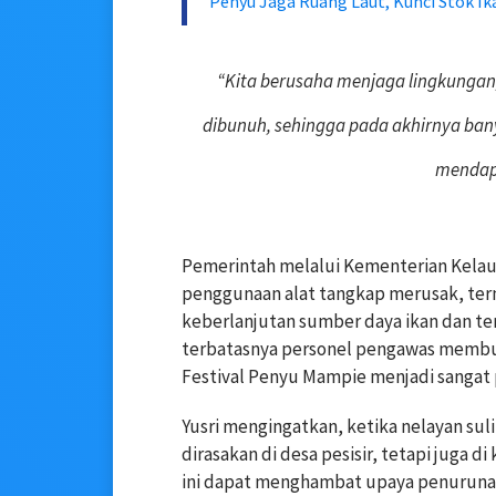
Penyu Jaga Ruang Laut, Kunci Stok Ik
“Kita berusaha menjaga lingkungan, 
dibunuh, sehingga pada akhirnya bany
mendapa
Pemerintah melalui Kementerian Kelau
penggunaan alat tangkap merusak, te
keberlanjutan sumber daya ikan dan te
terbatasnya personel pengawas membua
Festival Penyu Mampie menjadi sangat
Yusri mengingatkan, ketika nelayan su
dirasakan di desa pesisir, tetapi juga di
ini dapat menghambat upaya penurunan 