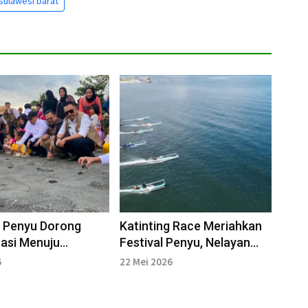
sulawesi barat
l Penyu Dorong
Katinting Race Meriahkan
asi Menuju
Festival Penyu, Nelayan
 Biru
Sulbar–Sulsel Berebut
6
22 Mei 2026
Juara