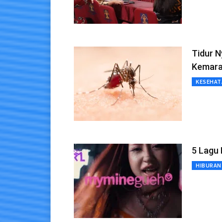
Tidur 
Kemar
KESEHAT
5 Lagu 
HIBURAN