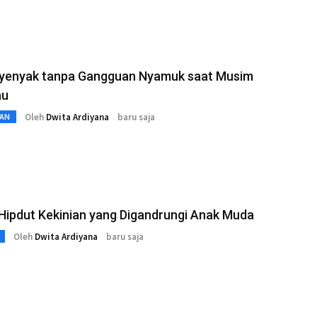
Nyenyak tanpa Gangguan Nyamuk saat Musim
au
Oleh
Dwita Ardiyana
baru saja
AN
Hipdut Kekinian yang Digandrungi Anak Muda
Oleh
Dwita Ardiyana
baru saja