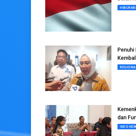
HIBURAN
Penuhi
Kembal
REGIONA
Kemenk
dan Fu
INFO KE