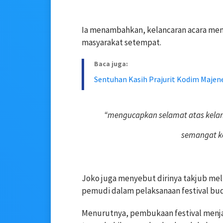
Ia menambahkan, kelancaran acara men
masyarakat setempat.
Baca juga:
Sentuhan Kasih Prajurit Kodim Majene
“mengucapkan selamat atas kelan
semangat ko
Joko juga menyebut dirinya takjub me
pemudi dalam pelaksanaan festival bud
Menurutnya, pembukaan festival menja