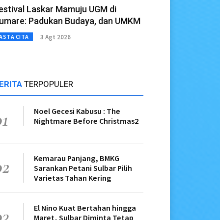
estival Laskar Mamuju UGM di
umare: Padukan Budaya, dan UMKM
3 Agt 2026
ASTA CITA
ERITA
TERPOPULER
Noel Gecesi Kabusu : The
01
Nightmare Before Christmas2
Kemarau Panjang, BMKG
02
Sarankan Petani Sulbar Pilih
Varietas Tahan Kering
El Nino Kuat Bertahan hingga
03
Maret, Sulbar Diminta Tetap