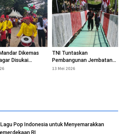
 Mandar Dikemas
TNI Tuntaskan
 agar Disukai
Pembangunan Jembatan
si Muda
Garuda di Pati’di
026
13 Mei 2026
t Lagu Pop Indonesia untuk Menyemarakkan
Kemerdekaan RI