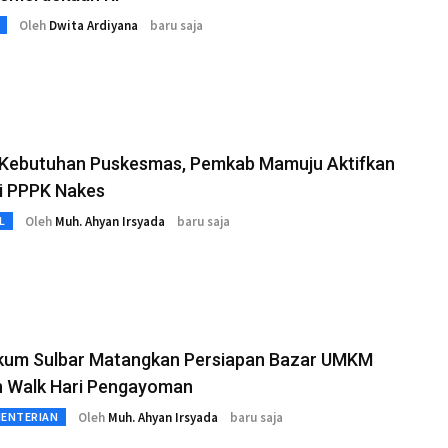
Oleh
Dwita Ardiyana
baru saja
 Kebutuhan Puskesmas, Pemkab Mamuju Aktifkan
i PPPK Nakes
Oleh
Muh. Ahyan Irsyada
baru saja
L
um Sulbar Matangkan Persiapan Bazar UMKM
n Walk Hari Pengayoman
Oleh
Muh. Ahyan Irsyada
baru saja
MENTERIAN