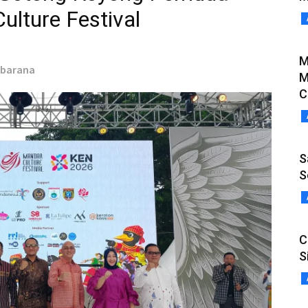
lture Festival
M
ubarana
M
C
S
S
C
S