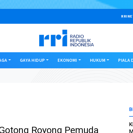
RRINE
AGA
GAYA HIDUP
EKONOMI
HUKUM
PIALA 
B
K
i Gotong Royong Pemuda
M