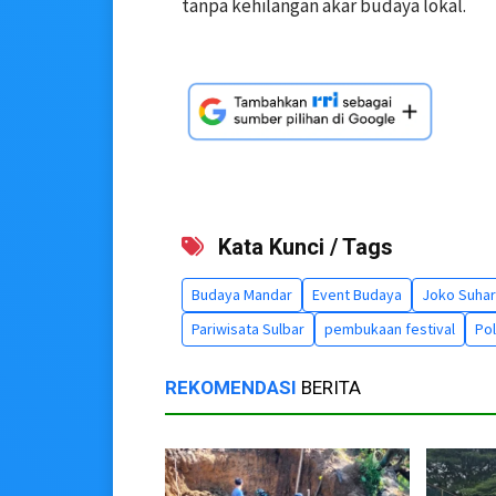
tanpa kehilangan akar budaya lokal.
Kata Kunci / Tags
Budaya Mandar
Event Budaya
Joko Suha
Pariwisata Sulbar
pembukaan festival
Po
REKOMENDASI
BERITA