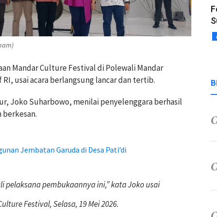
F
S
lham)
n Mandar Culture Festival di Polewali Mandar
I, usai acara berlangsung lancar dan tertib.
B
ur, Joko Suharbowo, menilai penyelenggara berhasil
 berkesan.
nan Jembatan Garuda di Desa Pati’di
li pelaksana pembukaannya ini,” kata Joko usai
ture Festival, Selasa, 19 Mei 2026.