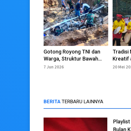
Gotong Royong TNI dan
Tradisi
Warga, Struktur Bawah
Kreatif
Jembatan Armco di
Genera
7 Jun 2026
20 Mei 2
Polman Mulai Dibangun
BERITA
TERBARU LAINNYA
Playlis
Bulan 