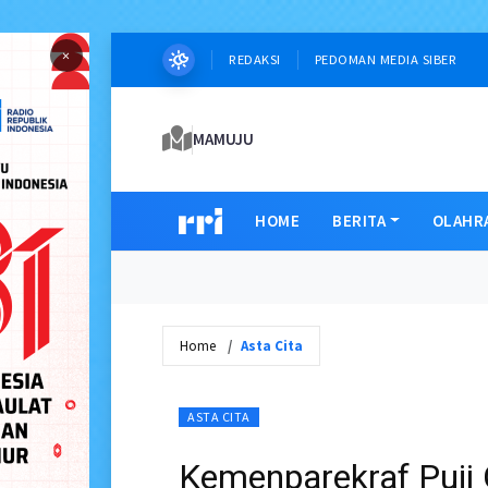
×
REDAKSI
PEDOMAN MEDIA SIBER
MAMUJU
HOME
BERITA
OLAHR
Home
Asta Cita
ASTA CITA
Kemenparekraf Puj