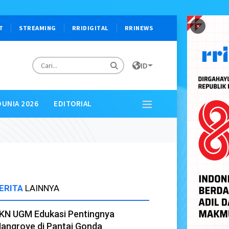
×
T
STREAMING
RRIDIGITAL
RRINEWS
ID
DUNIA 2026
EDITORIAL
ERITA
LAINNYA
KN UGM Edukasi Pentingnya
angrove di Pantai Gonda