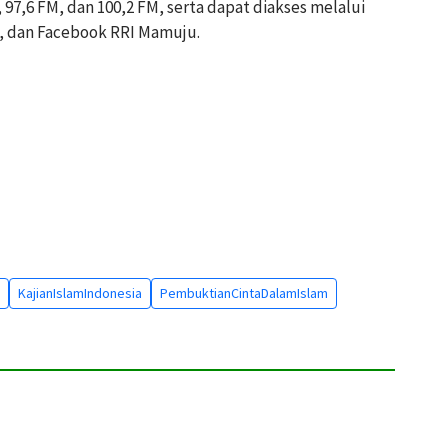
 97,6 FM, dan 100,2 FM, serta dapat diakses melalui
e, dan Facebook RRI Mamuju.
KajianIslamIndonesia
PembuktianCintaDalamIslam