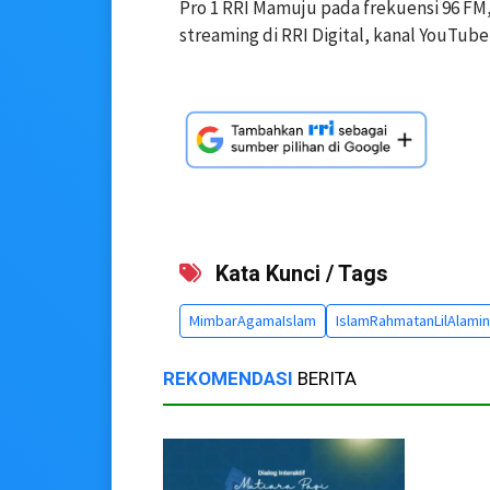
Pro 1 RRI Mamuju pada frekuensi 96 FM,
streaming di RRI Digital, kanal YouTub
Kata Kunci / Tags
MimbarAgamaIslam
IslamRahmatanLilAlamin
REKOMENDASI
BERITA