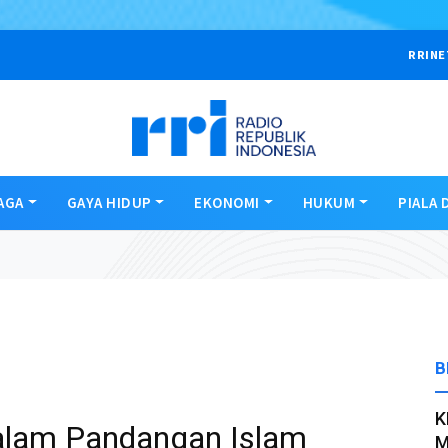
RRINE
AGA
GAYA HIDUP
EKONOMI
HUKUM
PIALA 
B
K
alam Pandangan Islam
M