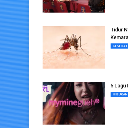
Tidur 
Kemar
KESEHAT
5 Lagu 
HIBURAN