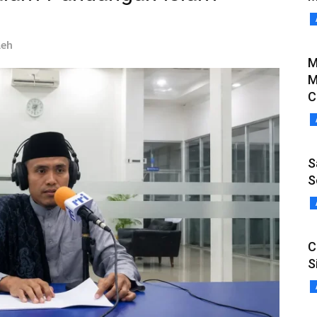
leh
M
M
C
S
S
C
S