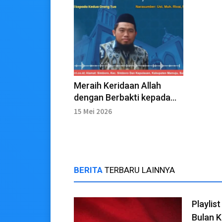
Meraih Keridaan Allah
dengan Berbakti kepada
Orang Tua
15 Mei 2026
BERITA
TERBARU LAINNYA
Playlis
Bulan 