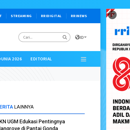
×
T
STREAMING
RRIDIGITAL
RRINEWS
ID
DUNIA 2026
EDITORIAL
ERITA
LAINNYA
KN UGM Edukasi Pentingnya
angrove di Pantai Gonda