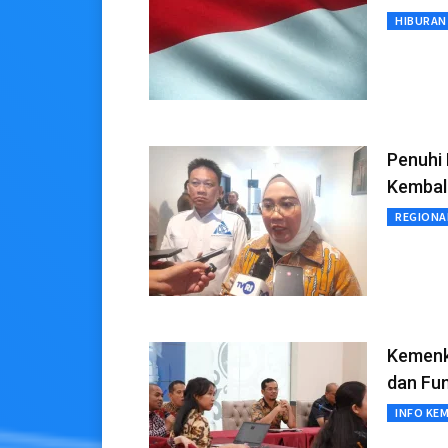
HIBURAN
Penuhi
Kembal
REGIONA
Kemenk
dan Fu
INFO KE