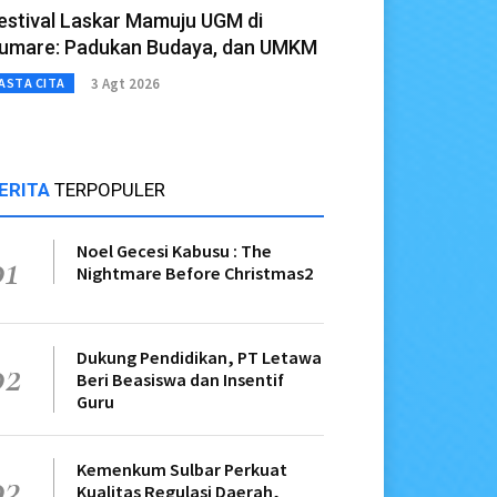
estival Laskar Mamuju UGM di
umare: Padukan Budaya, dan UMKM
3 Agt 2026
ASTA CITA
ERITA
TERPOPULER
Noel Gecesi Kabusu : The
01
Nightmare Before Christmas2
Dukung Pendidikan, PT Letawa
02
Beri Beasiswa dan Insentif
Guru
Kemenkum Sulbar Perkuat
03
Kualitas Regulasi Daerah,