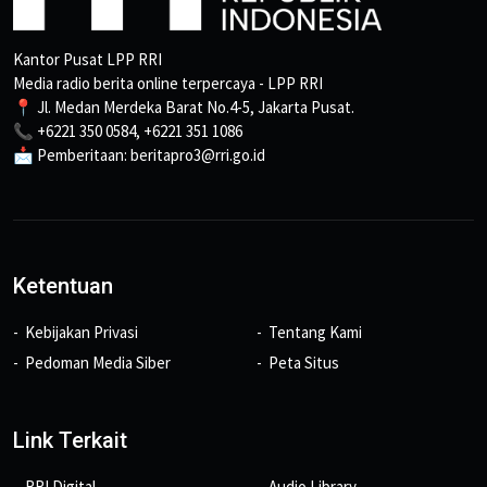
Kantor Pusat LPP RRI
Media radio berita online terpercaya - LPP RRI
📍 Jl. Medan Merdeka Barat No.4-5, Jakarta Pusat.
📞 +6221 350 0584, +6221 351 1086
📩 Pemberitaan: beritapro3@rri.go.id
Ketentuan
Kebijakan Privasi
Tentang Kami
Pedoman Media Siber
Peta Situs
Link Terkait
RRI Digital
Audio Library