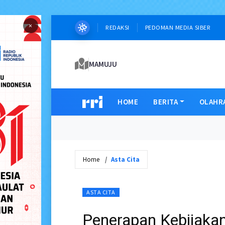
×
REDAKSI
PEDOMAN MEDIA SIBER
MAMUJU
HOME
BERITA
OLAHR
Home
Asta Cita
ASTA CITA
Penerapan Kebijakan 