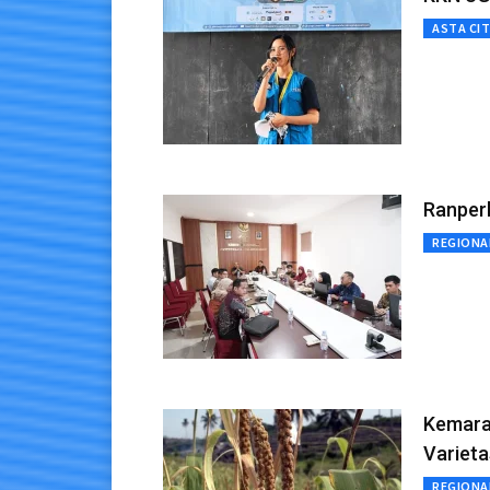
ASTA CI
Ranper
REGIONA
Kemarau
Varieta
REGIONA