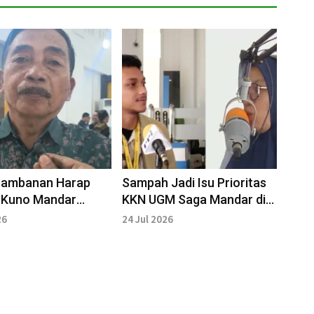
Lambanan Harap
Sampah Jadi Isu Prioritas
 Kuno Mandar
KKN UGM Saga Mandar di
Jadi Cagar Budaya
Desa Laliko
26
24 Jul 2026