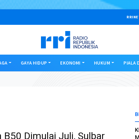
RRINE
AGA
GAYA HIDUP
EKONOMI
HUKUM
PIALA 
B
K
B50 Dimulai Juli, Sulbar
M