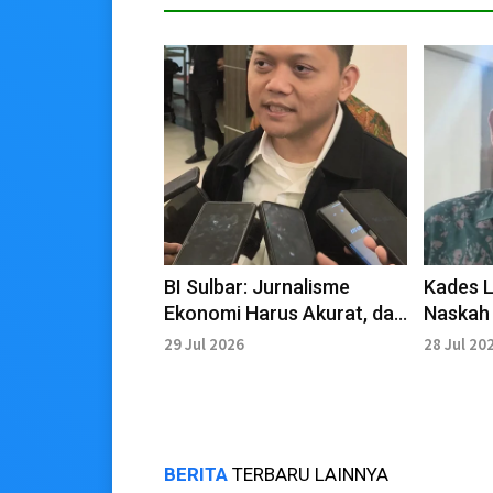
BI Sulbar: Jurnalisme
Kades 
Ekonomi Harus Akurat, dan
Naskah
Berdampak di Era Digital
Segera 
29 Jul 2026
28 Jul 20
BERITA
TERBARU LAINNYA