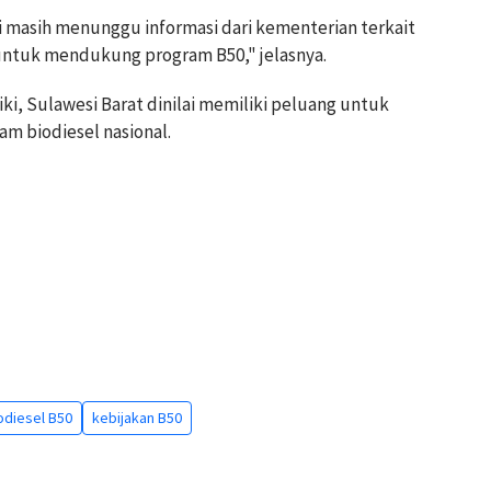
i masih menunggu informasi dari kementerian terkait
ntuk mendukung program B50," jelasnya.
ki, Sulawesi Barat dinilai memiliki peluang untuk
m biodiesel nasional.
odiesel B50
kebijakan B50