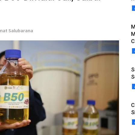
M
hmat Salubarana
M
C
S
S
C
S