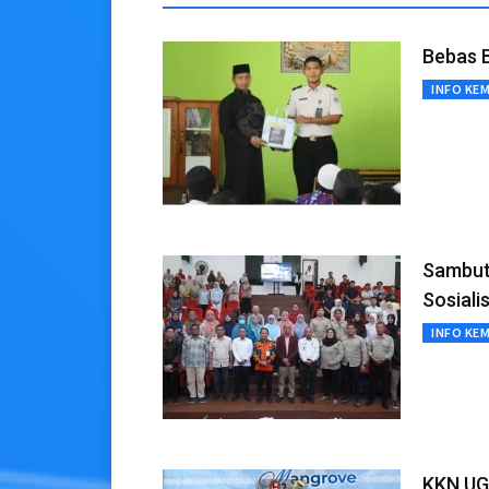
Bebas 
INFO KE
Sambut
Sosiali
INFO KE
KKN UG