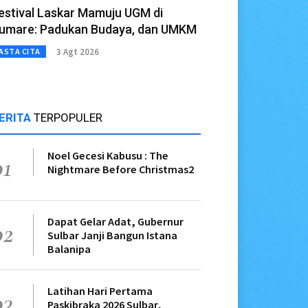
estival Laskar Mamuju UGM di
umare: Padukan Budaya, dan UMKM
3 Agt 2026
ASTA CITA
ERITA
TERPOPULER
Noel Gecesi Kabusu : The
01
Nightmare Before Christmas2
Dapat Gelar Adat, Gubernur
02
Sulbar Janji Bangun Istana
Balanipa
Latihan Hari Pertama
03
Paskibraka 2026 Sulbar,