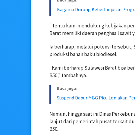
Baca juga:
Kagama Dorong Keberlanjutan Progr
"Tentu kami mendukung kebijakan pemer
Barat memiliki daerah penghasil sawit y
Ia berharap, melalui potensi tersebut
produksi bahan baku biodiesel.
"Kami berharap Sulawesi Barat bisa b
B50," tambahnya.
Baca juga:
Suspend Dapur MBG Picu Lonjakan Pen
Namun, hingga saat ini Dinas Perkebun
lanjut dari pemerintah pusat terkait 
B50.