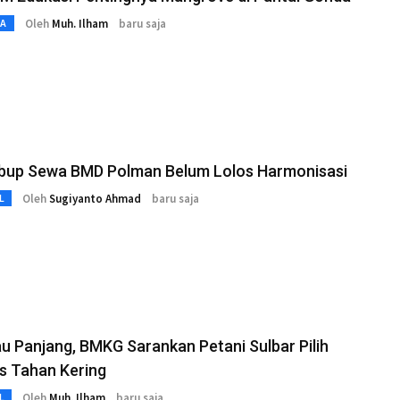
Oleh
Muh. Ilham
baru saja
TA
bup Sewa BMD Polman Belum Lolos Harmonisasi
Oleh
Sugiyanto Ahmad
baru saja
L
 Panjang, BMKG Sarankan Petani Sulbar Pilih
s Tahan Kering
Oleh
Muh. Ilham
baru saja
L