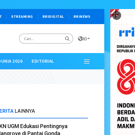
×
T
STREAMING
RRIDIGITAL
RRINEWS
ID
DUNIA 2026
EDITORIAL
ERITA
LAINNYA
KN UGM Edukasi Pentingnya
angrove di Pantai Gonda