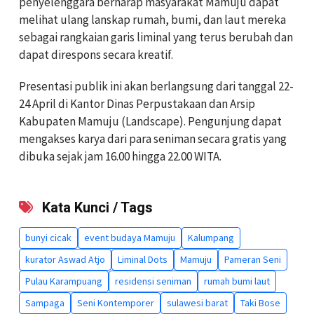
penyelenggara berharap masyarakat Mamuju dapat
melihat ulang lanskap rumah, bumi, dan laut mereka
sebagai rangkaian garis liminal yang terus berubah dan
dapat direspons secara kreatif.
Presentasi publik ini akan berlangsung dari tanggal 22-
24 April di Kantor Dinas Perpustakaan dan Arsip
Kabupaten Mamuju (Landscape). Pengunjung dapat
mengakses karya dari para seniman secara gratis yang
dibuka sejak jam 16.00 hingga 22.00 WITA.
Kata Kunci / Tags
bunyi cicak
event budaya Mamuju
Kalumpang
kurator Aswad Atjo
Liminal Dots
Mamuju
Pameran Seni
Pulau Karampuang
residensi seniman
rumah bumi laut
Sampaga
Seni Kontemporer
sulawesi barat
Taki Bose