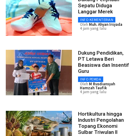
Sepatu Diduga
Langgar Merek
INFO KEMENTERIAN
Oleh
Muh. Ahyan Irsyada
4 jam yang lalu
Dukung Pendidikan,
PT Letawa Beri
Beasiswa dan Insentif
Guru
INFO PEMDA
Oleh
M Rusdiansyah
Hamzah Taufik
4 jam yang lalu
Hortikultura hingga
Industri Pengolahan
Topang Ekonomi
Sulbar Triwulan II